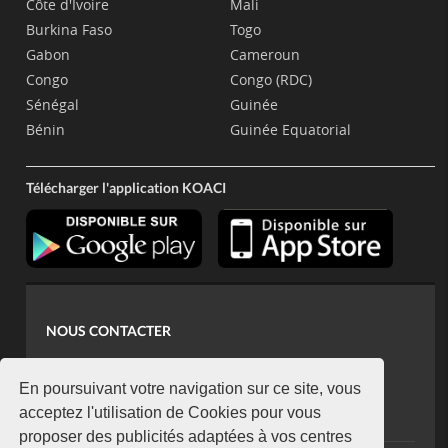
Côte d'Ivoire
Mali
Burkina Faso
Togo
Gabon
Cameroun
Congo
Congo (RDC)
Sénégal
Guinée
Bénin
Guinée Equatorial
Télécharger l'application KOACI
NOUS CONTACTER
contact@koaci.com
koaci@yahoo.fr
En poursuivant votre navigation sur ce site, vous
+225 07 08 85 52 93
acceptez l'utilisation de Cookies pour vous
proposer des publicités adaptées à vos centres