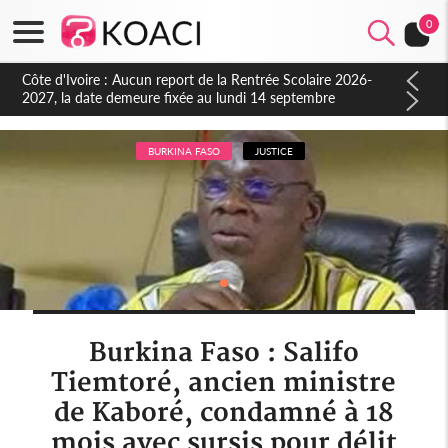
0
Côte d'Ivoire : Indépendance à Blahou, le sous-préfet : « La
fête nous invite à mesurer le chemin parcouru et à renouveler
notre engagement collectif en faveur du développement »
BURKINA FASO
JUSTICE
Burkina Faso : Salifo
Tiemtoré, ancien ministre
de Kaboré, condamné à 18
mois avec sursis pour délit