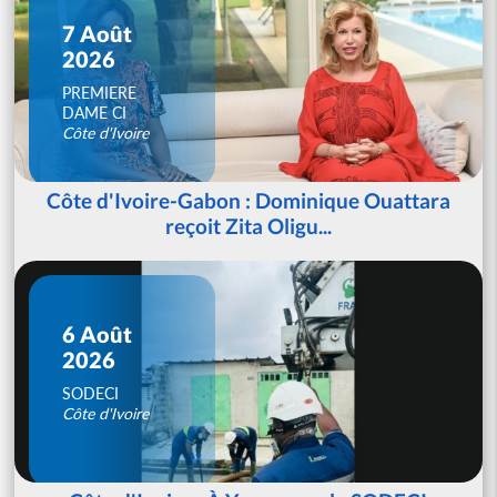
7 Août
2026
PREMIERE
DAME CI
Côte d'Ivoire
Côte d'Ivoire-Gabon : Dominique Ouattara
reçoit Zita Oligu...
6 Août
2026
SODECI
Côte d'Ivoire