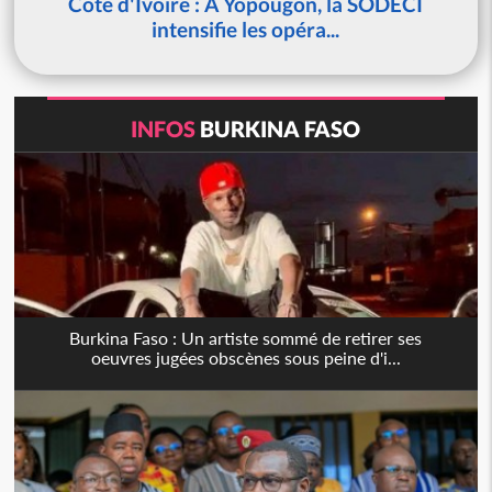
Côte d'Ivoire : À Yopougon, la SODECI
intensifie les opéra...
INFOS
BURKINA FASO
Burkina Faso : Un artiste sommé de retirer ses
oeuvres jugées obscènes sous peine d'i...