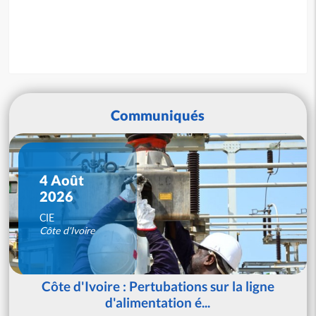
Communiqués
4 Août
2026
CIE
Côte d'Ivoire
Côte d'Ivoire : Pertubations sur la ligne
d'alimentation é...