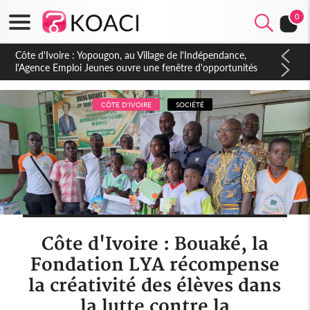
0
Côte d'Ivoire : CHU de Treichville, après la fronde, les agents
contractuels obtiennent un accord avec la direction sur les
arriérés du SMIG 2023
CÔTE D'IVOIRE
SOCIÉTÉ
Côte d'Ivoire : Bouaké, la
Fondation LYA récompense
la créativité des élèves dans
la lutte contre la