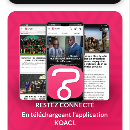
RESTEZ CONNECTÉ
En téléchargeant l'application
KOACI.