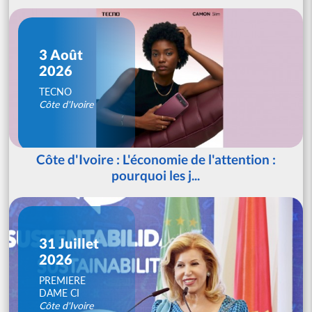
3 Août
2026
TECNO
Côte d'Ivoire
Côte d'Ivoire : L'économie de l'attention :
pourquoi les j...
31 Juillet
2026
PREMIERE
DAME CI
Côte d'Ivoire