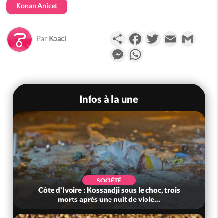
Konan Anicet
Partager
Facebook
Twitter
Email
Gmail
Par
Koaci
Messenger
WhatsApp
Infos à la une
SOCIÉTÉ
Côte d'Ivoire : Kossandji sous le choc, trois
morts après une nuit de viole...