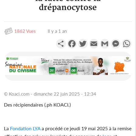
drépanocytose
1862 Vues
Il y a 1 an
Partager
Facebook
Twitter
Email
Gmail
Messen
W
© Koaci.com - dimanche 22 juin 2025 - 12:34
Des récipiendaires (.ph KOACI.)
La
Fondation LYA
a procédé ce jeudi 19 mai 2025 à la remise