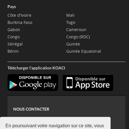
Pays
Côte d'Ivoire
Mali
Burkina Faso
Togo
Gabon
Cameroun
Congo
Congo (RDC)
Sénégal
Guinée
Bénin
Guinée Equatorial
Télécharger l'application KOACI
NOUS CONTACTER
contact@koaci.com
koaci@yahoo.fr
En poursuivant votre navigation sur ce site, vous