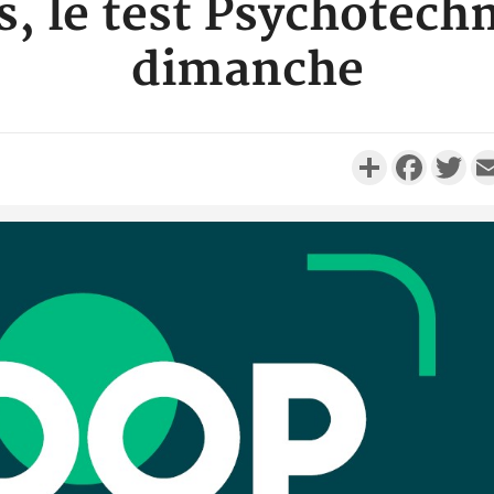
s, le test Psychotech
dimanche
Partager
Faceboo
Twi
Côte d'I
personnes 
Côte d'Ivo