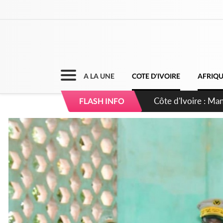
A LA UNE
COTE D'IVOIRE
AFRIQ
Côte d'Ivoire : Séi
FLASH INFO
dépigmentants da