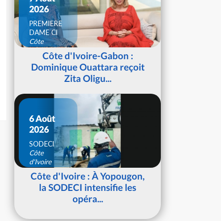
2026
PREMIERE
DAME CI
Côte
d'Ivoire
Côte d'Ivoire-Gabon :
Dominique Ouattara reçoit
Zita Oligu...
6 Août
2026
SODECI
Côte
d'Ivoire
Côte d'Ivoire : À Yopougon,
la SODECI intensifie les
opéra...