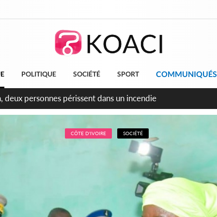
COMMUNIQUÉS
UE
POLITIQUE
SOCIÉTÉ
SPORT
leu, la célébration de la fête nationale transformée en vaste 
ngereux
CÔTE D'IVOIRE
SOCIÉTÉ