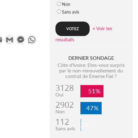
Non
Sans avis
+ Voir les
k
tter
Email
Gmail
Messenger
WhatsApp
resultats
DERNIER SONDAGE
Côte d'Ivoire: Etes-vous surpris
par le non-renouvellement du
contrat de Emerse Faé ?
3128
51%
Oui
2902
47%
Non
112
2%
Sans avis