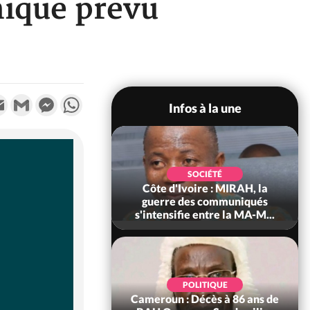
nique prévu
k
tter
Email
Gmail
Messenger
WhatsApp
Infos à la une
SOCIÉTÉ
SOCIÉTÉ
voire : Man, deux
Côte d'Ivoire : MIRAH, la
périssent dans un
guerre des communiqués
incendie
s'intensifie entre la MA-M...
SOCIÉTÉ
POLITIQUE
ire : Daloa, il tue
Cameroun : Décès à 86 ans de