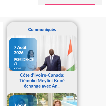
Communiqués
7 Août
2026
PRESIDENCE
CI
Côte
d'Ivoire
Côte d'Ivoire-Canada:
Tiémoko Meyliet Koné
échange avec An...
7 Août