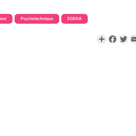
test
Psychotechnique
EGENA
Partager
Faceboo
Twi