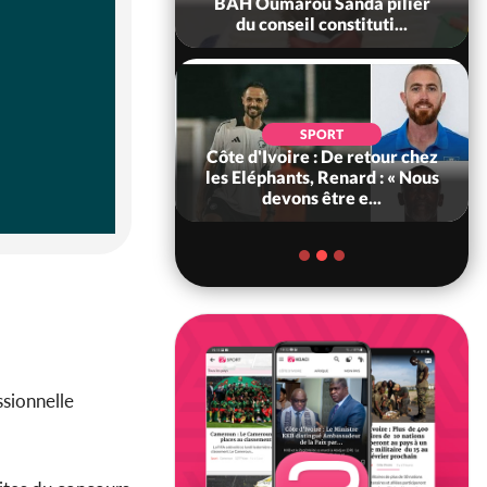
ègue et cache 38
BAH Oumarou Sanda pilier
s dans une fo...
du conseil constituti...
POLITIQUE
d'Ivoire : 66e
SPORT
versaire de
Côte d'Ivoire : De retour chez
ance, les Forces de
les Eléphants, Renard : « Nous
fense e...
devons être e...
ssionnelle