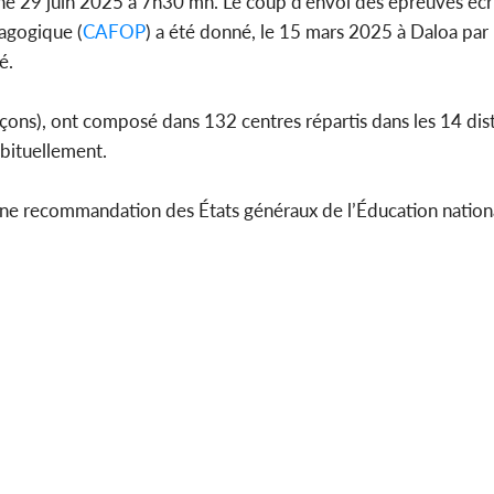
che 29 juin 2025 à 7h30 mn. Le coup d’envoi des épreuves écr
agogique (
CAFOP
) a été donné, le 15 mars 2025 à Daloa par 
é.
çons), ont composé dans 132 centres répartis dans les 14 dist
abituellement.
 une recommandation des États généraux de l’Éducation nation