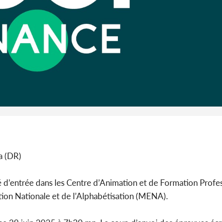
son coll
million
Côte 
anni
l'Indépend
Dé
a (DR)
é d’entrée dans les Centre d’Animation et de Formation Profe
ion Nationale et de l’Alphabétisation (MENA).