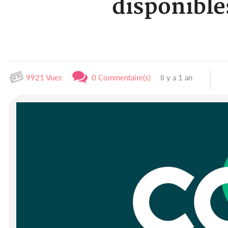
disponible
9921 Vues
0 Commentaire(s)
Il y a 1 an