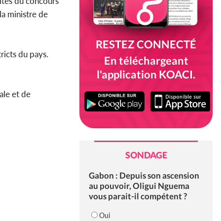
ites du concours
la ministre de
RESTEZ CONNECTÉ
ricts du pays.
En téléchargeant
l'application KOACI.
ale et de
SONDAGE
Gabon : Depuis son ascension
au pouvoir, Oligui Nguema
vous parait-il compétent ?
Oui