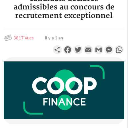
admissibles au concours de
recrutement exceptionnel
3817 Vues
Il y a 1 an
Partager
Facebook
Twitter
Email
Gmail
Messen
W