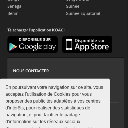
Sénégal
Guinée
Bénin
Guinée Equatorial
Télécharger l'application KOACI
NOUS CONTACTER
contact@koaci.com
koaci@yahoo.fr
En poursuivant votre navigation sur ce site, vous
+225 07 08 85 52 93
acceptez l'utilisation de Cookies pour vous
proposer des publicités adaptées à vos centres
d'intérêts, pour réaliser des statistiques de
NEWSLETTER
navigation, et pour faciliter le partage
Restez connecté via notre newsletter
d'information sur les réseaux sociaux.
S'abonner