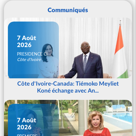
Communiqués
7 Août
2026
PRESIDENCE CI
Côte d'Ivoire
Côte d'Ivoire-Canada: Tiémoko Meyliet
Koné échange avec An...
7 Août
2026