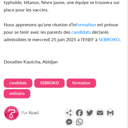
typhoïde, tétanos, fièvre jaune, une équipe se trouvera sur
place pour les vaccins.
Nous apprenons qu’une réunion d’in
formation
est prévue
pour se tenir avec les parents des
candidats
déclarés
admissibles le mercredi 25 juin 2025 à l’ENEF à
SEBROKO
.
Donatien Kautcha, Abidjan
candidats
SEBROKO
formation
militaire
Partager
Facebook
Twitter
Email
Gmail
Par
Koaci
Messenger
WhatsApp