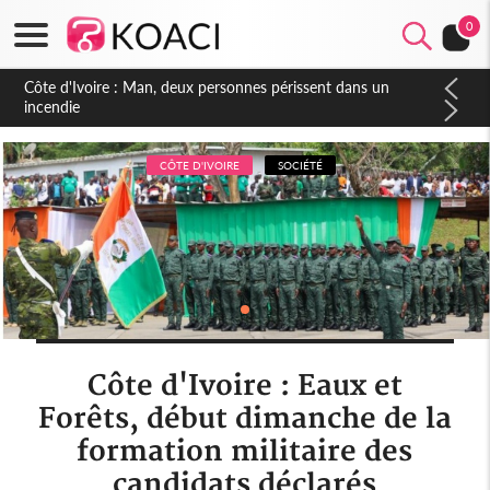
0
Côte d'Ivoire : Séileu, la célébration de la fête nationale
transformée en vaste campagne contre les produits
dépigmentants dangereux
CÔTE D'IVOIRE
SOCIÉTÉ
Côte d'Ivoire : Eaux et
Forêts, début dimanche de la
formation militaire des
candidats déclarés