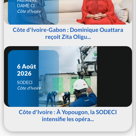
PREMIERE
DAME CI
Côte d'Ivoire
Côte d'Ivoire-Gabon : Dominique Ouattara
reçoit Zita Oligu...
6 Août
2026
SODECI
Côte d'Ivoire
Côte d'Ivoire : À Yopougon, la SODECI
intensifie les opéra...