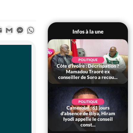
k
tter
Email
Gmail
Messenger
WhatsApp
Infos à la une
SOCIÉTÉ
POLITIQUE
voire : Ouattara
Côte d'Ivoire : Décrispation ?
 sanctions contre
Mamadou Traoré ex
erpissements i...
conseiller de Soro a recou...
POLITIQUE
Cameroun : 61 jours
POLITIQUE
re : Fête nationale,
d'absence de Biya, Hiram
Ouattara accorde
Iyodi appelle le conseil
âce à 4 661...
const...