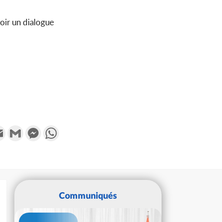
ir un dialogue
k
tter
Email
Gmail
Messenger
WhatsApp
Communiqués