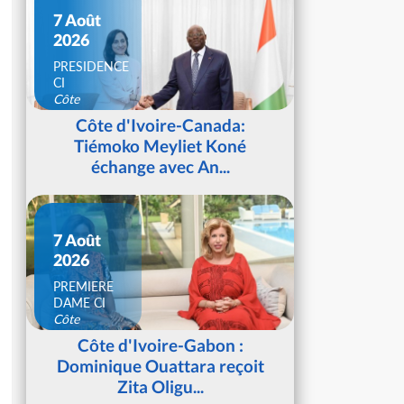
7 Août
2026
PRESIDENCE
CI
Côte
d'Ivoire
Côte d'Ivoire-Canada:
Tiémoko Meyliet Koné
échange avec An...
7 Août
2026
PREMIERE
DAME CI
Côte
d'Ivoire
Côte d'Ivoire-Gabon :
Dominique Ouattara reçoit
Zita Oligu...