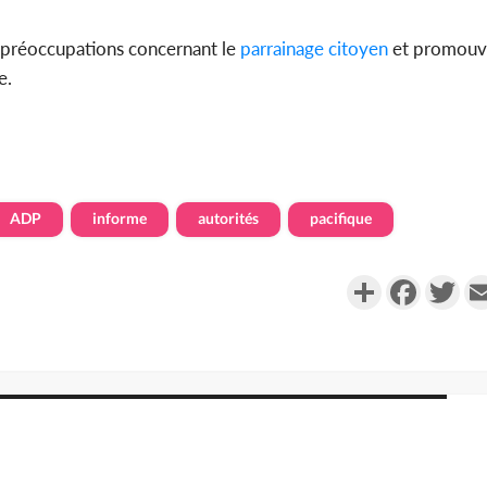
urs préoccupations concernant le
parrainage
citoyen
et promouvo
e.
ADP
informe
autorités
pacifique
Partager
Faceboo
Twi