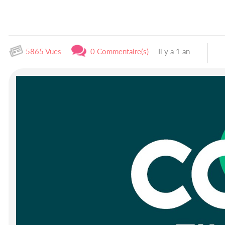
5865 Vues
0 Commentaire(s)
Il y a 1 an