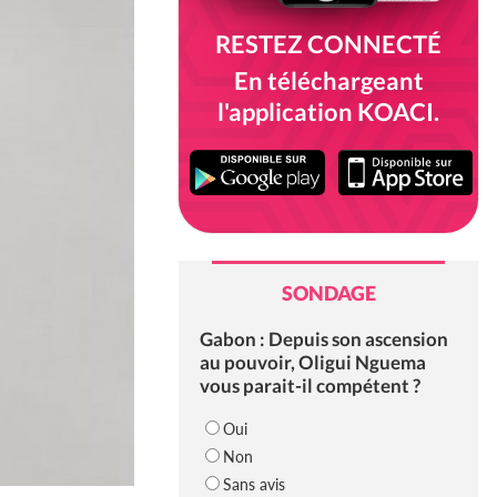
RESTEZ CONNECTÉ
En téléchargeant
l'application KOACI.
SONDAGE
Gabon : Depuis son ascension
au pouvoir, Oligui Nguema
vous parait-il compétent ?
Oui
Non
Sans avis