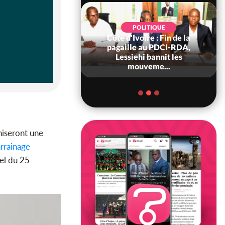
POLITIQUE
POLITIQUE
d'Ivoire : 66è
Côte d'Ivoire : Fin de la
versaire de
pagaille au PDCI-RDA,
ndance, Alassane
Lessiehi bannit les
ara prome...
mouveme...
niseront une
rrainage
iel du 25