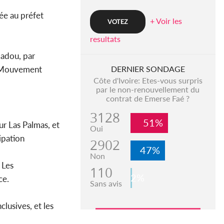
ée au préfet
+ Voir les
resultats
madou, par
DERNIER SONDAGE
le Mouvement
Côte d'Ivoire: Etes-vous surpris
par le non-renouvellement du
contrat de Emerse Faé ?
3128
51%
ur Las Palmas, et
Oui
ipation
2902
47%
Non
 Les
110
2%
ce.
Sans avis
lusives, et les