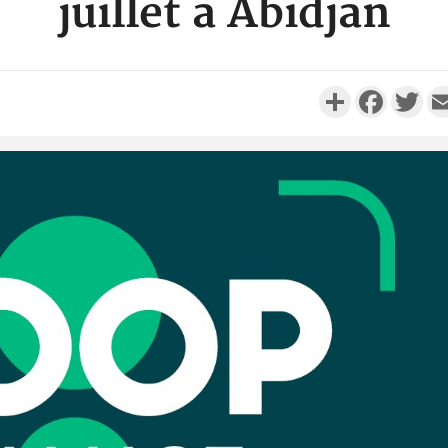
juillet à Abidjan
Partager
Faceboo
Twi
Côte d'I
promet des
les dégu
Côte d'Ivoi
Alassane 
la gr