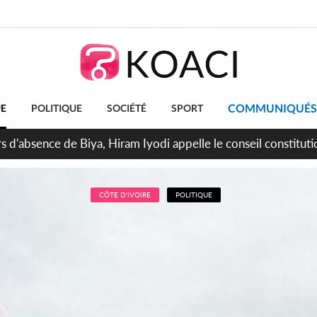
COMMUNIQUÉS
UE
POLITIQUE
SOCIÉTÉ
SPORT
n de la pagaille au PDCI-RDA, Lessiehi bannit les mouvements 
CÔTE D'IVOIRE
POLITIQUE