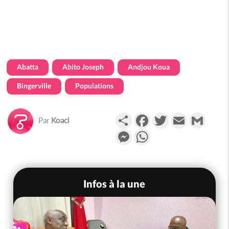
Abatta
Abito Joseph
Andjou Koua
Bingerville
Populations
Partager
Facebook
Twitter
Email
Gmail
Par
Koaci
Messenger
WhatsApp
Infos à la une