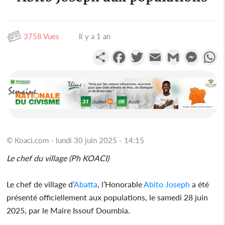
3758 Vues
Il y a 1 an
Partager
Facebook
Twitter
Email
Gmail
Messen
W
© Koaci.com - lundi 30 juin 2025 - 14:15
Le chef du village (Ph KOACI)
Le chef de village d’
Abatta
, l’Honorable
Abito Joseph
a été
présenté officiellement aux populations, le samedi 28 juin
2025, par le Maire Issouf Doumbia.