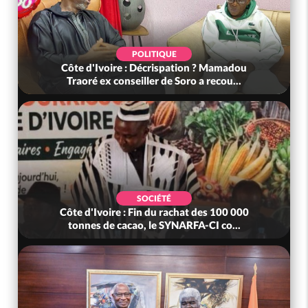
POLITIQUE
Côte d'Ivoire : Décrispation ? Mamadou
Traoré ex conseiller de Soro a recou...
SOCIÉTÉ
Côte d'Ivoire : Fin du rachat des 100 000
tonnes de cacao, le SYNARFA-CI co...