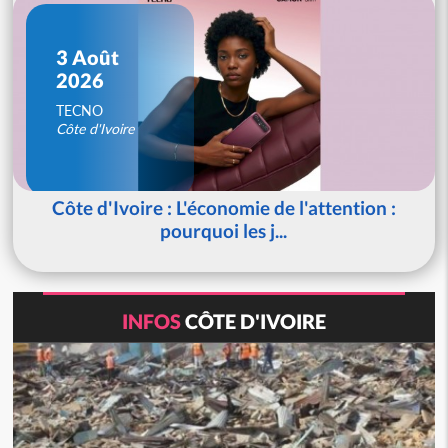
3 Août
2026
TECNO
Côte d'Ivoire
Côte d'Ivoire : L'économie de l'attention :
pourquoi les j...
INFOS
CÔTE D'IVOIRE