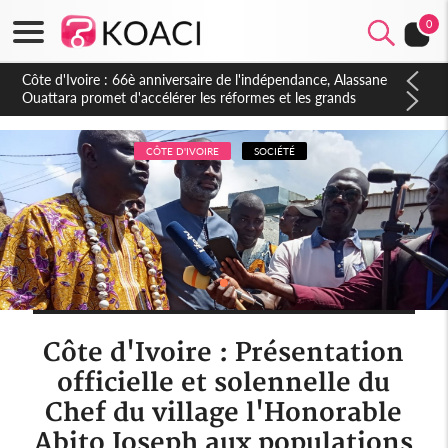
0
Côte d'Ivoire : À Abidjan, Amadou Oury Bah admire le modèle
ivoirien et veut s'en inspirer pour accélérer le développement
de la Guinée
CÔTE D'IVOIRE
SOCIÉTÉ
Côte d'Ivoire : Présentation
officielle et solennelle du
Chef du village l'Honorable
Abito Joseph aux populations