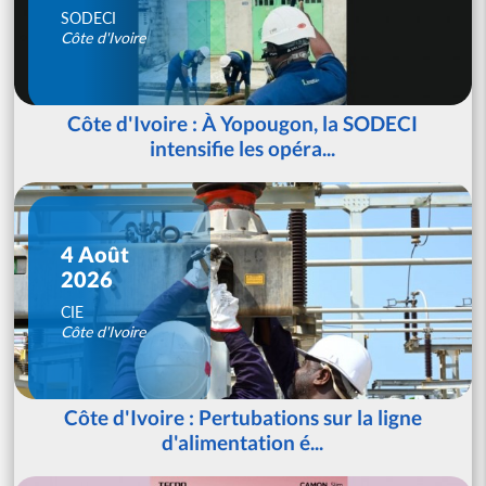
SODECI
Côte d'Ivoire
Côte d'Ivoire : À Yopougon, la SODECI
intensifie les opéra...
4 Août
2026
CIE
Côte d'Ivoire
Côte d'Ivoire : Pertubations sur la ligne
d'alimentation é...