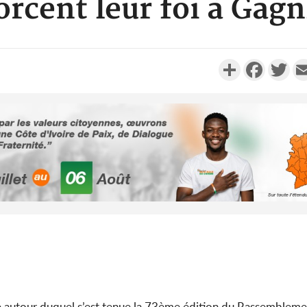
orcent leur foi à Gagn
Partager
Faceboo
Twi
Côte d'Ivo
2026, 
battant de
Côte d'Ivo
socié
gouverneme
me autour duquel s’est tenue la 73ème édition du Rassembleme