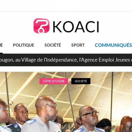
COMMUNIQUÉS
UE
POLITIQUE
SOCIÉTÉ
SPORT
 de Treichville, après la fronde, les agents contractuels obti
arriérés du SMIG 2023
CÔTE D'IVOIRE
SOCIÉTÉ