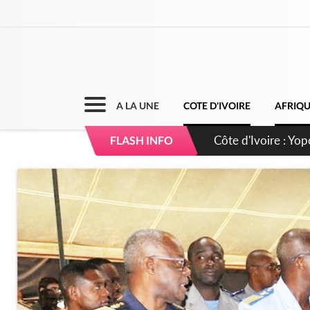
A LA UNE
COTE D'IVOIRE
AFRIQ
Côte d'Ivoire : CHU
FLASH INFO
direction sur les 