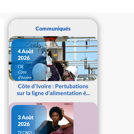
Communiqués
4 Août
2026
CIE
Côte
d'Ivoire
Côte d'Ivoire : Pertubations
sur la ligne d'alimentation é...
3 Août
2026
TECNO