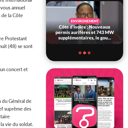
z-vous annuel
s de la Côte
SANTÉ
ENVIRONEMENT
Ivoire : Réforme
Côte d'Ivoire : Nouveaux
, le gouvernement
permis aurifères et 743 MW
 ses structures...
supplémentaires, le gou...
re Protestant
uit (48) se sont
.
 un concert et
m du Général de
hef suprême des
taire
la vie du soldat.