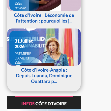
Côte
d'Ivoire
Côte d'Ivoire : L'économie de
l'attention : pourquoi les j...
31 Juillet
2026
PREMIERE
DAME CI
Côte
d'Ivoire
Côte d'Ivoire-Angola :
Depuis Luanda, Dominique
Ouattara p...
INFOS
CÔTE D'IVOIRE