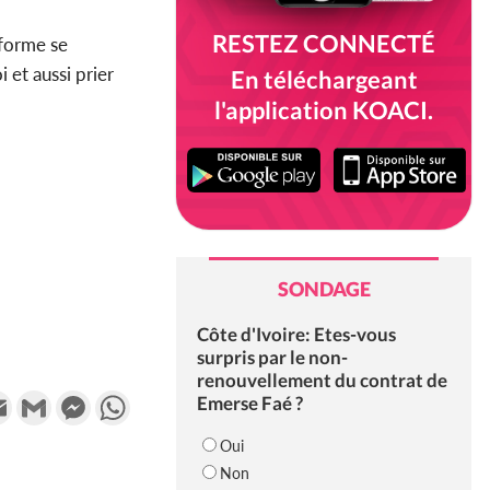
RESTEZ CONNECTÉ
iforme se
 et aussi prier
En téléchargeant
l'application KOACI.
SONDAGE
Côte d'Ivoire: Etes-vous
surpris par le non-
renouvellement du contrat de
k
tter
Email
Gmail
Messenger
WhatsApp
Emerse Faé ?
Oui
Non