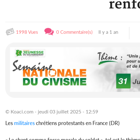
renf
1998 Vues
0 Commentaire(s)
Il y a 1 an
© Koaci.com - jeudi 03 juillet 2025 - 12:59
Les
militaires
chrétiens protestants en France (DR)
« Le chant comme force morale du soldat », tel est le thè