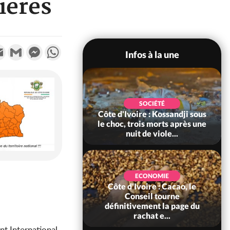
ières
k
tter
Email
Gmail
Messenger
WhatsApp
Infos à la une
POLITIQUE
SOCIÉTÉ
ire : Indépendance
Côte d'Ivoire : Kossandji sous
Yopougon coeur
le choc, trois morts après une
 la célébration...
nuit de viole...
ECONOMIE
Côte d'Ivoire : Cacao, le
SOCIÉTÉ
ire : Réforme de la
Conseil tourne
té civile, le
définitivement la page du
nt valide six dé...
rachat e...
nt International