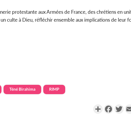
mônerie protestante aux Armées de France, des chrétiens en un
un culte à Dieu, réfléchir ensemble aux implications de leur foi
Téné Birahima
RIMP
Partager
Faceboo
Twi