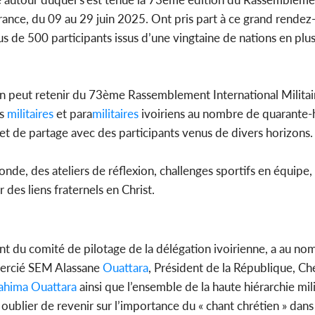
 France, du 09 au 29 juin 2025. Ont pris part à ce grand rende
us de 500 participants issus d’une vingtaine de nations en plu
Côte d'
sanitaire
modernise
l’on peut retenir du 73ème Rassemblement International Militai
ns
militaires
et para
militaires
ivoiriens au nombre de quarante-h
et de partage avec des participants venus de divers horizons
nde, des ateliers de réflexion, challenges sportifs en équipe,
 des liens fraternels en Christ.
t du comité de pilotage de la délégation ivoirienne, a au no
emercié SEM Alassane
Ouattara
, Président de la République, C
rahima
Ouattara
ainsi que l’ensemble de la haute hiérarchie mili
ublier de revenir sur l’importance du « chant chrétien » dans 