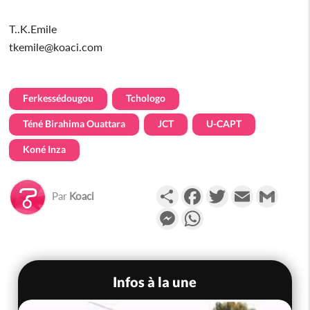
T..K.Emile
tkemile@koaci.com
Ferkessédougou
Tchologo
Téné Birahima Ouattara
JCT
U-CAPT
Koné Inza
Partager
Facebook
Twitter
Email
Gmail
Par
Koaci
Messenger
WhatsApp
Infos à la une