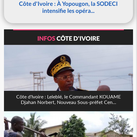
Côte d'Ivoire : À Yopougon, la SODECI
intensifie les opéra...
INFOS
CÔTE D'IVOIRE
Côte d'Ivoire : Leleblé, le Commandant KOUAME
Djahan Norbert, Nouveau Sous-préfet Cen...