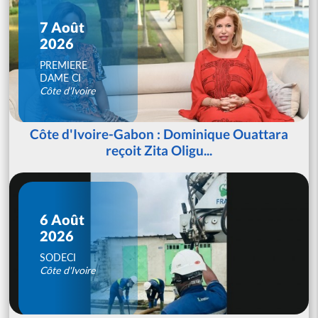
7 Août
2026
PREMIERE
DAME CI
Côte d'Ivoire
Côte d'Ivoire-Gabon : Dominique Ouattara
reçoit Zita Oligu...
6 Août
2026
SODECI
Côte d'Ivoire