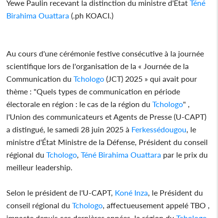
Yewe Paulin recevant la distinction du ministre d'État
Téné
Birahima Ouattara
(.ph KOACI.)
Au cours d'une cérémonie festive consécutive à la journée
scientifique lors de l'organisation de la « Journée de la
Communication du
Tchologo
(JCT) 2025 » qui avait pour
thème : "Quels types de communication en période
électorale en région : le cas de la région du
Tchologo
" ,
l'Union des communicateurs et Agents de Presse (U-CAPT)
a distingué, le samedi 28 juin 2025 à
Ferkessédougou
, le
ministre d'État Ministre de la Défense, Président du conseil
régional du
Tchologo
,
Téné Birahima Ouattara
par le prix du
meilleur leadership.
Selon le président de l'U-CAPT,
Koné Inza
, le Président du
conseil régional du
Tchologo
, affectueusement appelé TBO ,
impacte depuis ces dernières années, la région du
Tchologo