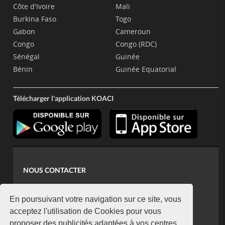
Côte d'Ivoire
Mali
Burkina Faso
Togo
Gabon
Cameroun
Congo
Congo (RDC)
Sénégal
Guinée
Bénin
Guinée Equatorial
Télécharger l'application KOACI
NOUS CONTACTER
contact@koaci.com
koaci@yahoo.fr
En poursuivant votre navigation sur ce site, vous
+225 07 08 85 52 93
acceptez l'utilisation de Cookies pour vous
proposer des publicités adaptées à vos centres