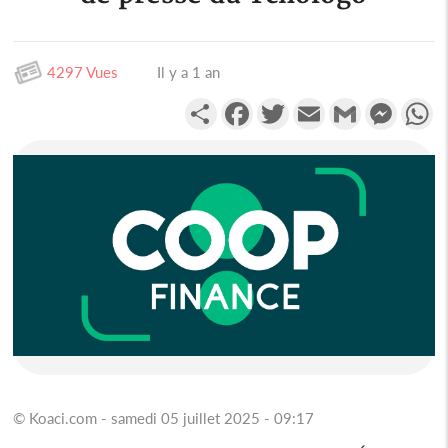
4297 Vues
Il y a 1 an
Partager
Facebook
Twitter
Email
Gmail
Messen
W
© Koaci.com - samedi 05 juillet 2025 - 09:17