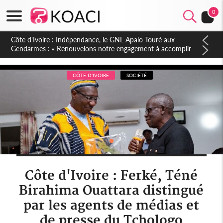
0
Sierra Leone : Un projet de réforme constitutionnelle en
gestation, points clés des amendements, un exclu d'avance
CÔTE D'IVOIRE
SOCIÉTÉ
Côte d'Ivoire : Ferké, Téné
Birahima Ouattara distingué
par les agents de médias et
de presse du Tchologo