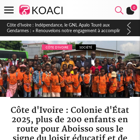
0
Sierra Leone : Un projet de réforme constitutionnelle en
gestation, points clés des amendements, un exclu d'avance
CÔTE D'IVOIRE
SOCIÉTÉ
Côte d'Ivoire : Colonie d'État
2025, plus de 200 enfants en
route pour Aboisso sous le
signe du loisir éducatif et de