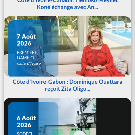
Koné échange avec An...
7 Août
2026
PREMIERE
DAME CI
Côte d'Ivoire
Côte d'Ivoire-Gabon : Dominique Ouattara
reçoit Zita Oligu...
6 Août
2026
SODECI