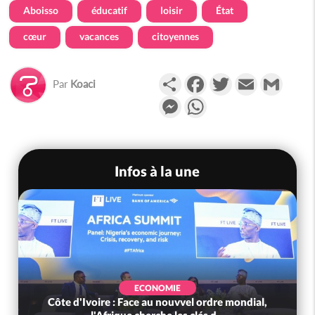
Aboisso
éducatif
loisir
État
cœur
vacances
citoyennes
Partager
Facebook
Twitter
Email
Gmail
Par
Koaci
Messenger
WhatsApp
Infos à la une
ECONOMIE
Côte d'Ivoire : Face au nouvvel ordre mondial,