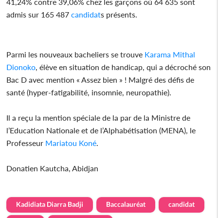
41,24% contre 39,06% chez les garçons où 64 635 sont
admis sur 165 487
candidat
s présents.
Parmi les nouveaux bacheliers se trouve
Karama Mithal
Dionoko
, élève en situation de handicap, qui a décroché son
Bac D avec mention « Assez bien » ! Malgré des défis de
santé (hyper-fatigabilité, insomnie, neuropathie).
Il a reçu la mention spéciale de la par de la Ministre de
l’Education Nationale et de l’Alphabétisation (MENA), le
Professeur
Mariatou Koné
.
Donatien Kautcha, Abidjan
Kadidiata Diarra Badji
Baccalauréat
candidat