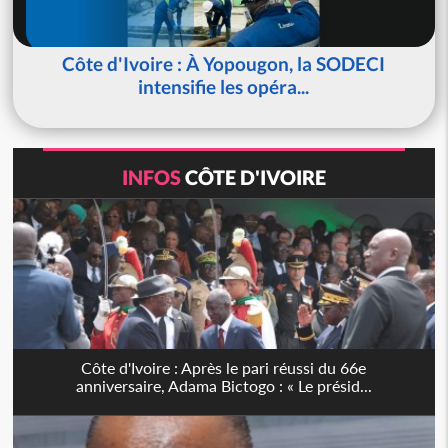
Côte d'Ivoire : À Yopougon, la SODECI
intensifie les opéra...
INFOS
CÔTE D'IVOIRE
Côte d'Ivoire : Après le pari réussi du 66e
anniversaire, Adama Bictogo : « Le présid...