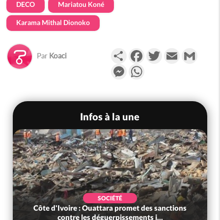
DECO
Mariatou Koné
Karama Mithal Dionoko
Partager
Facebook
Twitter
Email
Gmail
Par
Koaci
Messenger
WhatsApp
Infos à la une
SOCIÉTÉ
Côte d'Ivoire : Ouattara promet des sanctions
contre les déguerpissements i...