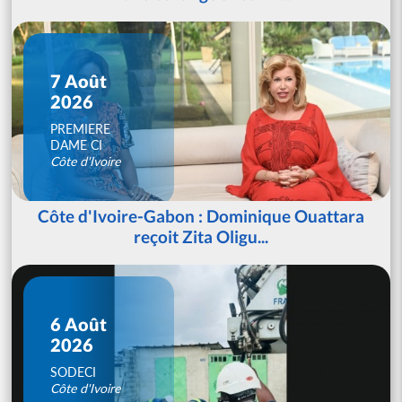
7 Août
2026
PREMIERE
DAME CI
Côte d'Ivoire
Côte d'Ivoire-Gabon : Dominique Ouattara
reçoit Zita Oligu...
6 Août
2026
SODECI
Côte d'Ivoire