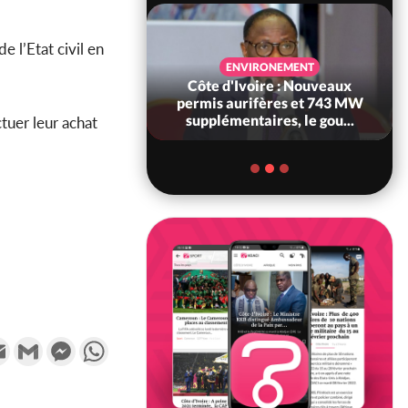
e l’Etat civil en
SANTÉ
ENVIRONEMENT
Ivoire : Réforme
Côte d'Ivoire : Nouveaux
, le gouvernement
permis aurifères et 743 MW
 ses structures...
supplémentaires, le gou...
tuer leur achat
k
tter
Email
Gmail
Messenger
WhatsApp