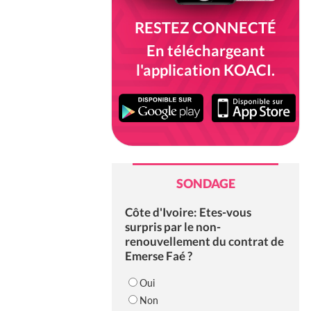
RESTEZ CONNECTÉ
En téléchargeant
l'application KOACI.
SONDAGE
Côte d'Ivoire: Etes-vous
surpris par le non-
renouvellement du contrat de
Emerse Faé ?
Oui
Non