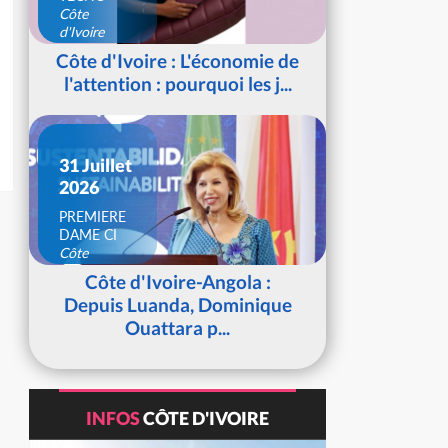
Côte
d'Ivoire
Côte d'Ivoire : L'économie de
l'attention : pourquoi les j...
31 Juillet
2026
PREMIERE
DAME CI
Côte
d'Ivoire
Côte d'Ivoire-Angola :
Depuis Luanda, Dominique
Ouattara p...
INFOS
CÔTE D'IVOIRE