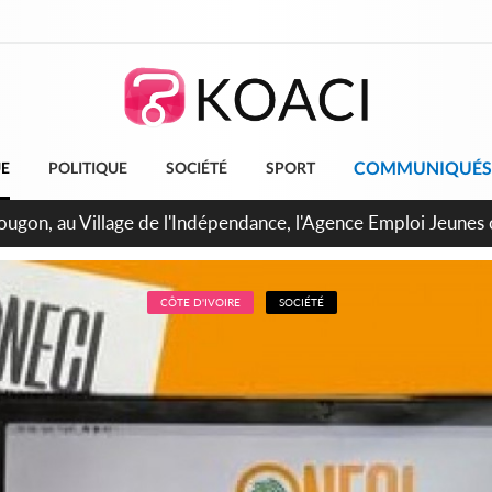
COMMUNIQUÉS
UE
POLITIQUE
SOCIÉTÉ
SPORT
 de Treichville, après la fronde, les agents contractuels obti
arriérés du SMIG 2023
CÔTE D'IVOIRE
SOCIÉTÉ