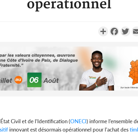
opérationnel
Partager
Faceboo
Twi
Côte d'Ivo
2026, 
battant de
Côte d'Ivo
tat Civil et de l’Identification (
ONECI
) informe l’ensemble 
socié
itif
innovant est désormais opérationnel pour l’achat des
tim
gouverneme