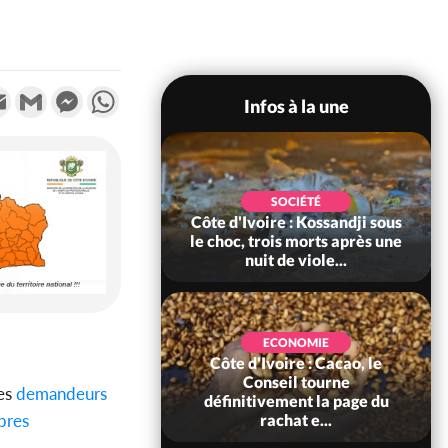
k
tter
Email
Gmail
Messenger
WhatsApp
Infos à la une
POLITIQUE
SOCIÉTÉ
ire : Indépendance
Côte d'Ivoire : Kossandji sous
Yopougon coeur
le choc, trois morts après une
 la célébration...
nuit de viole...
ECONOMIE
Côte d'Ivoire : Cacao, le
SOCIÉTÉ
ire : Réforme de la
Conseil tourne
des
demandeurs
té civile, le
définitivement la page du
bres
nt valide six dé...
rachat e...