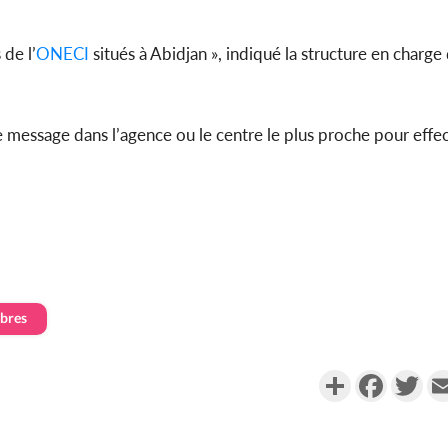
 de l’
ONECI
situés à Abidjan », indiqué la structure en charge d
Côte d'
sanitaire
modernise
e message dans l’agence ou le centre le plus proche pour effec
bres
Partager
Faceboo
Twi