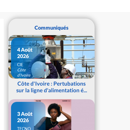
Communiqués
4 Août
2026
CIE
Côte
d'Ivoire
Côte d'Ivoire : Pertubations
sur la ligne d'alimentation é...
3 Août
2026
TECNO