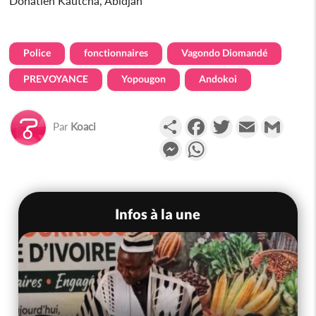
Donatien Kautcha, Abidjan
Police
fonctionnaires
Vagondo Diomandé
PREVOYANCE
Yopougon
Andokoi
Partager
Facebook
Twitter
Email
Gmail
Par
Koaci
Messenger
WhatsApp
Infos à la une