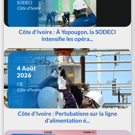
SODECI
Côte d'Ivoire
Côte d'Ivoire : À Yopougon, la SODECI
intensifie les opéra...
4 Août
2026
CIE
Côte d'Ivoire
Côte d'Ivoire : Pertubations sur la ligne
d'alimentation é...