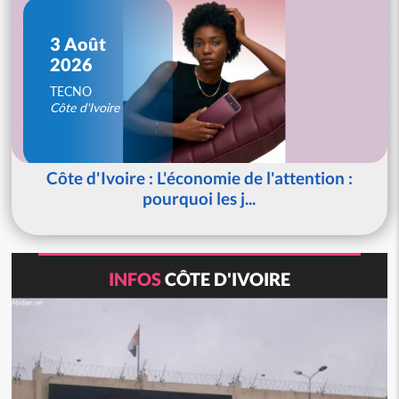
3 Août
2026
TECNO
Côte d'Ivoire
Côte d'Ivoire : L'économie de l'attention :
pourquoi les j...
INFOS
CÔTE D'IVOIRE