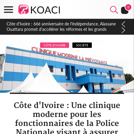
0
Côte d'Ivoire : À Abidjan, Amadou Oury Bah admire le modèle
ivoirien et veut s'en inspirer pour accélérer le développement
de la Guinée
CÔTE D'IVOIRE
SOCIÉTÉ
Côte d'Ivoire : Une clinique
moderne pour les
fonctionnaires de la Police
Nationale visant à assurer