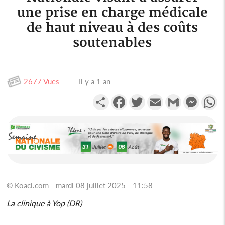
une prise en charge médicale
de haut niveau à des coûts
soutenables
2677 Vues
Il y a 1 an
Partager
Facebook
Twitter
Email
Gmail
Messen
W
© Koaci.com - mardi 08 juillet 2025 - 11:58
La clinique à Yop (DR)