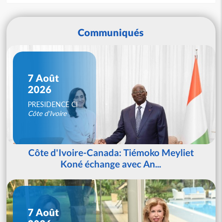
Communiqués
7 Août
2026
PRESIDENCE CI
Côte d'Ivoire
Côte d'Ivoire-Canada: Tiémoko Meyliet
Koné échange avec An...
7 Août