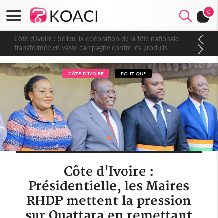
0
Côte d'Ivoire : Séileu, la célébration de la fête nationale
transformée en vaste campagne contre les produits
dépigmentants dangereux
CÔTE D'IVOIRE
POLITIQUE
Côte d'Ivoire :
Présidentielle, les Maires
RHDP mettent la pression
sur Ouattara en remettant