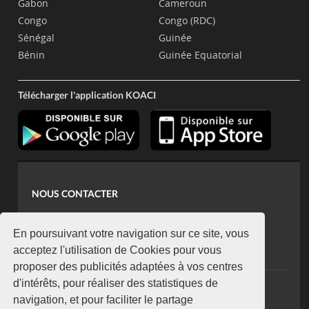
Gabon
Cameroun
Congo
Congo (RDC)
Sénégal
Guinée
Bénin
Guinée Equatorial
Télécharger l'application KOACI
NOUS CONTACTER
contact@koaci.com
koaci@yahoo.fr
En poursuivant votre navigation sur ce site, vous
+225 07 08 85 52 93
acceptez l'utilisation de Cookies pour vous
proposer des publicités adaptées à vos centres
d'intérêts, pour réaliser des statistiques de
NEWSLETTER
navigation, et pour faciliter le partage