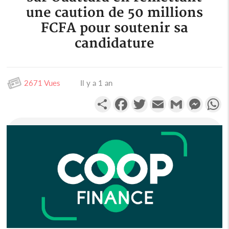
une caution de 50 millions
FCFA pour soutenir sa
candidature
2671 Vues
Il y a 1 an
Partager
Facebook
Twitter
Email
Gmail
Messen
W