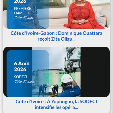
2026
PREMIERE
DAME CI
Côte d'Ivoire
Côte d'Ivoire-Gabon : Dominique Ouattara
reçoit Zita Oligu...
6 Août
2026
SODECI
Côte d'Ivoire
Côte d'Ivoire : À Yopougon, la SODECI
intensifie les opéra...