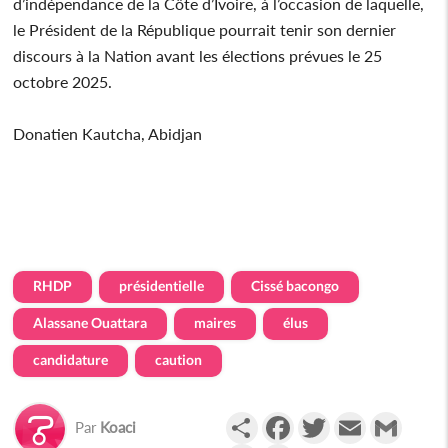
d’indépendance de la Côte d’Ivoire, à l’occasion de laquelle,
le Président de la République pourrait tenir son dernier
discours à la Nation avant les élections prévues le 25
octobre 2025.
Donatien Kautcha, Abidjan
RHDP
présidentielle
Cissé bacongo
Alassane Ouattara
maires
élus
candidature
caution
Partager
Facebook
Twitter
Email
Gmail
Par
Koaci