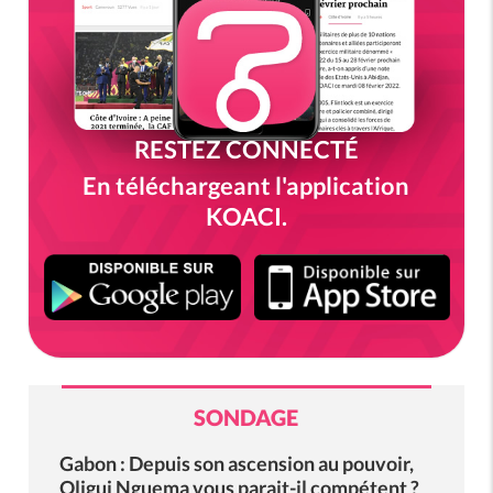
RESTEZ CONNECTÉ
En téléchargeant l'application
KOACI.
SONDAGE
Gabon : Depuis son ascension au pouvoir,
Oligui Nguema vous parait-il compétent ?