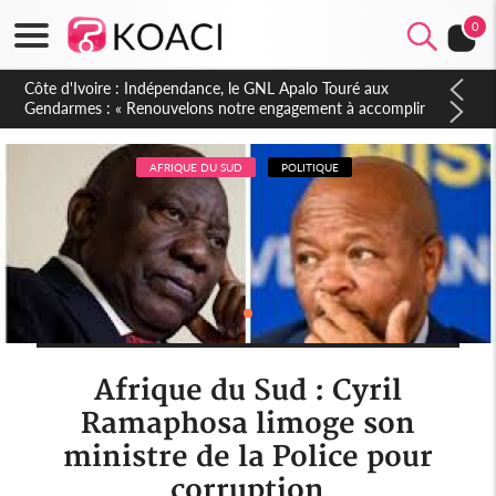
0
Sierra Leone : Un projet de réforme constitutionnelle en
gestation, points clés des amendements, un exclu d'avance
AFRIQUE DU SUD
POLITIQUE
Afrique du Sud : Cyril
Ramaphosa limoge son
ministre de la Police pour
corruption