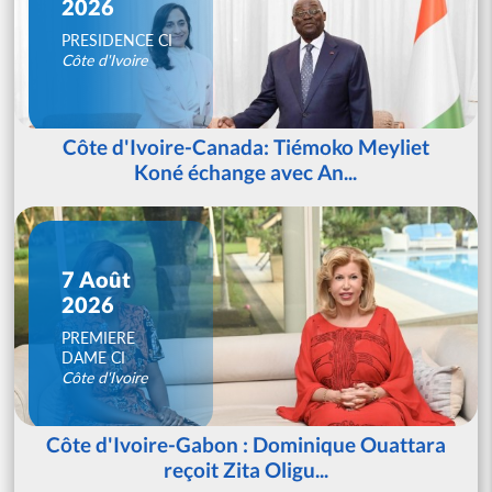
2026
PRESIDENCE CI
Côte d'Ivoire
Côte d'Ivoire-Canada: Tiémoko Meyliet
Koné échange avec An...
7 Août
2026
PREMIERE
DAME CI
Côte d'Ivoire
Côte d'Ivoire-Gabon : Dominique Ouattara
reçoit Zita Oligu...