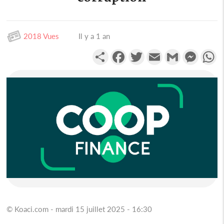
2018 Vues
Il y a 1 an
Partager
Facebook
Twitter
Email
Gmail
Messen
W
© Koaci.com - mardi 15 juillet 2025 - 16:30