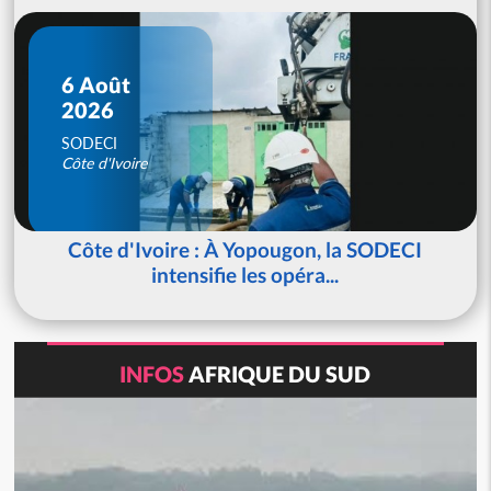
6 Août
2026
SODECI
Côte d'Ivoire
Côte d'Ivoire : À Yopougon, la SODECI
intensifie les opéra...
INFOS
AFRIQUE DU SUD