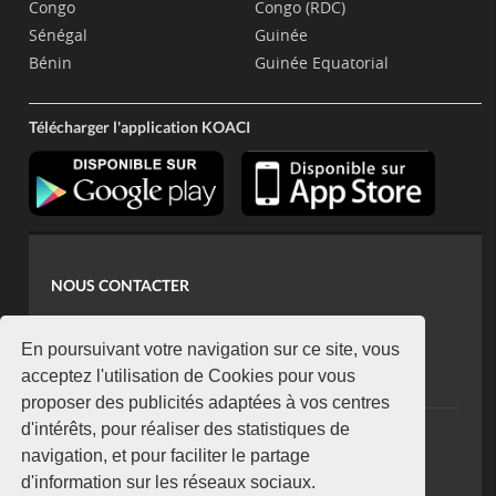
Congo
Congo (RDC)
Sénégal
Guinée
Bénin
Guinée Equatorial
Télécharger l'application KOACI
NOUS CONTACTER
contact@koaci.com
koaci@yahoo.fr
En poursuivant votre navigation sur ce site, vous
+225 07 08 85 52 93
acceptez l'utilisation de Cookies pour vous
proposer des publicités adaptées à vos centres
d'intérêts, pour réaliser des statistiques de
NEWSLETTER
navigation, et pour faciliter le partage
Restez connecté via notre newsletter
d'information sur les réseaux sociaux.