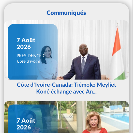
Communiqués
7 Août
2026
PRESIDENCE CI
Côte d'Ivoire
Côte d'Ivoire-Canada: Tiémoko Meyliet
Koné échange avec An...
7 Août
2026