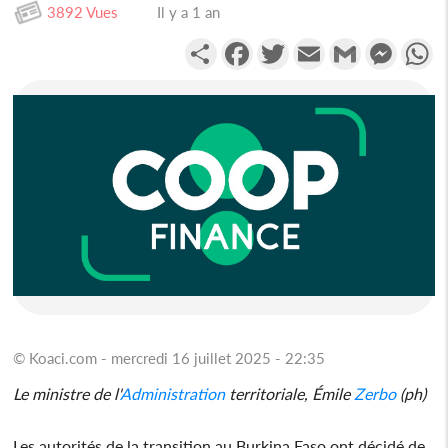
3892 Vues
Il y a 1 an
Partager
Facebook
Twitter
Email
Gmail
Messen
W
© Koaci.com - mercredi 16 juillet 2025 - 22:35
Le ministre de l'
Administration
territoriale, Émile
Zerbo
(ph)
Les autorités de la transition au Burkina Faso ont décidé de