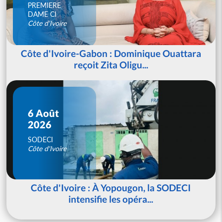
PREMIERE
DAME CI
Côte d'Ivoire
Côte d'Ivoire-Gabon : Dominique Ouattara
reçoit Zita Oligu...
6 Août
2026
SODECI
Côte d'Ivoire
Côte d'Ivoire : À Yopougon, la SODECI
intensifie les opéra...