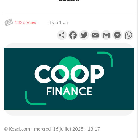
1326 Vues
Il y a 1 an
Partager
Facebook
Twitter
Email
Gmail
Messen
W
© Koaci.com - mercredi 16 juillet 2025 - 13:17