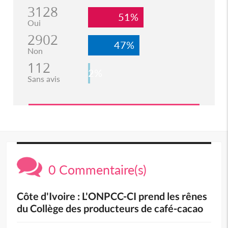
3128
51%
Oui
2902
47%
Non
112
2%
Sans avis
0 Commentaire(s)
Côte d'Ivoire : L'ONPCC-CI prend les rênes
du Collège des producteurs de café-cacao