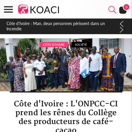
0
Côte d'Ivoire : Séileu, la célébration de la fête nationale
transformée en vaste campagne contre les produits
dépigmentants dangereux
CÔTE D'IVOIRE
SOCIÉTÉ
Côte d'Ivoire : L'ONPCC-CI
prend les rênes du Collège
des producteurs de café-
cacao