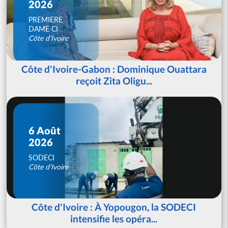
2026
PREMIERE
DAME CI
Côte d'Ivoire
Côte d'Ivoire-Gabon : Dominique Ouattara
reçoit Zita Oligu...
6 Août
2026
SODECI
Côte d'Ivoire
Côte d'Ivoire : À Yopougon, la SODECI
intensifie les opéra...