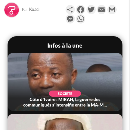
Partager
Facebook
Twitter
Email
Gmail
Par
Koaci
Messenger
WhatsApp
Infos à la une
SOCIÉTÉ
Côte d'Ivoire : MIRAH, la guerre des
communiqués s'intensifie entre la MA-M...