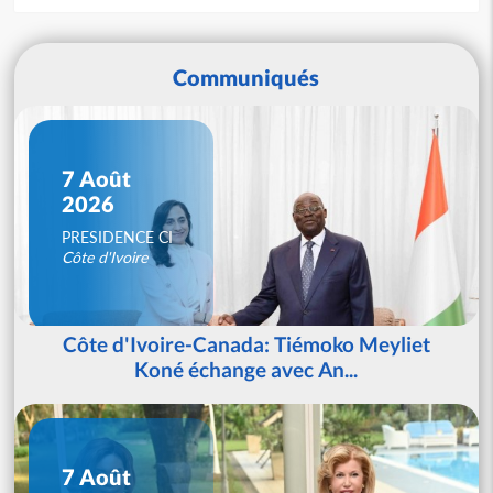
Communiqués
7 Août
2026
PRESIDENCE CI
Côte d'Ivoire
Côte d'Ivoire-Canada: Tiémoko Meyliet
Koné échange avec An...
7 Août