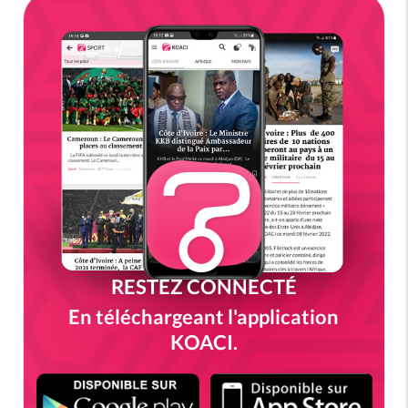
RESTEZ CONNECTÉ
En téléchargeant l'application
KOACI.