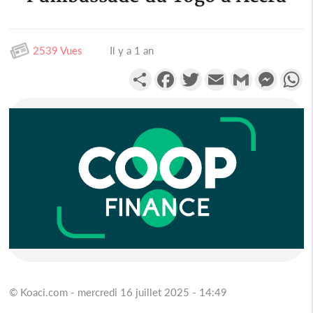
2539 Vues
Il y a 1 an
Partager
Facebook
Twitter
Email
Gmail
Messen
W
© Koaci.com - mercredi 16 juillet 2025 - 14:49