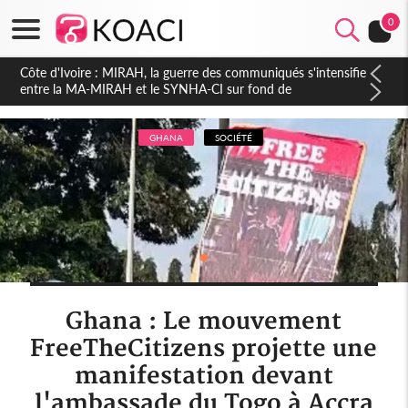
0
Côte d'Ivoire : Indépendance 2026, Thiam plaide pour un
environnement démocratique plus apaisé
GHANA
SOCIÉTÉ
Ghana : Le mouvement
FreeTheCitizens projette une
manifestation devant
l'ambassade du Togo à Accra