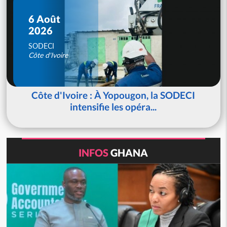
6 Août
2026
SODECI
Côte d'Ivoire
Côte d'Ivoire : À Yopougon, la SODECI
intensifie les opéra...
INFOS
GHANA