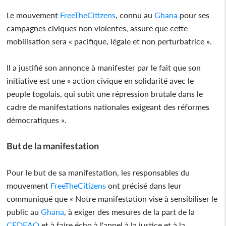
Le mouvement
FreeTheCitizens
, connu au
Ghana
pour ses
campagnes civiques non violentes, assure que cette
mobilisation sera « pacifique, légale et non perturbatrice ».
Il a justifié son annonce à manifester par le fait que son
initiative est une « action civique en solidarité avec le
peuple togolais, qui subit une répression brutale dans le
cadre de manifestations nationales exigeant des réformes
démocratiques ».
But de la manifestation
Pour le but de sa manifestation, les responsables du
mouvement
FreeTheCitizens
ont précisé dans leur
communiqué que « Notre manifestation vise à sensibiliser le
public au
Ghana
, à exiger des mesures de la part de la
CEDEAO
et à faire écho à l'appel à la justice et à la