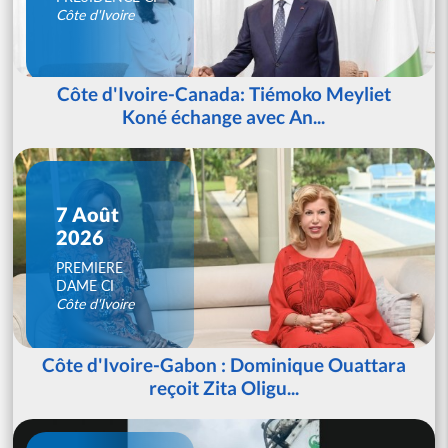
Côte d'Ivoire
Côte d'Ivoire-Canada: Tiémoko Meyliet
Koné échange avec An...
7 Août
2026
PREMIERE
DAME CI
Côte d'Ivoire
Côte d'Ivoire-Gabon : Dominique Ouattara
reçoit Zita Oligu...