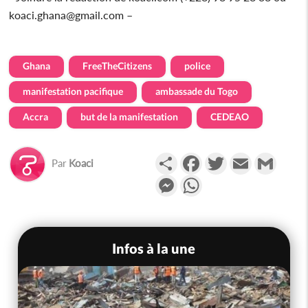
koaci.ghana@gmail.com –
Ghana
FreeTheCitizens
police
manifestation pacifique
ambassade du Togo
Accra
but de la manifestation
CEDEAO
Partager
Facebook
Twitter
Email
Gmail
Par
Koaci
Messenger
WhatsApp
Infos à la une