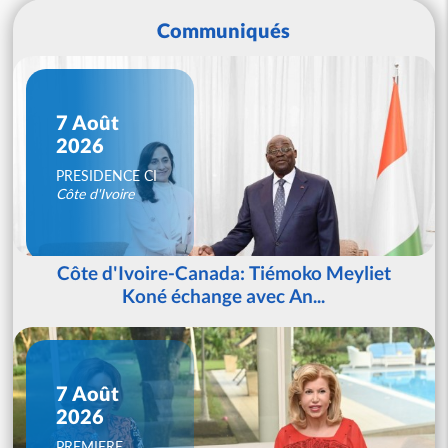
Communiqués
7 Août
2026
PRESIDENCE CI
Côte d'Ivoire
Côte d'Ivoire-Canada: Tiémoko Meyliet
Koné échange avec An...
7 Août
2026
PREMIERE