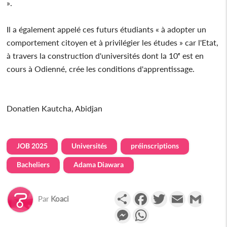
».
Il a également appelé ces futurs étudiants « à adopter un
comportement citoyen et à privilégier les études » car l'Etat,
à travers la construction d'universités dont la 10ᵉ est en
cours à Odienné, crée les conditions d'apprentissage.
Donatien Kautcha, Abidjan
JOB 2025
Universités
préinscriptions
Bacheliers
Adama Diawara
Partager
Facebook
Twitter
Email
Gmail
Par
Koaci
Messenger
WhatsApp