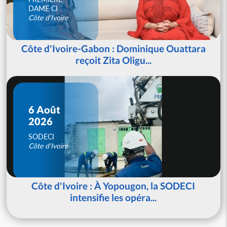
DAME CI
Côte d'Ivoire
Côte d'Ivoire-Gabon : Dominique Ouattara
reçoit Zita Oligu...
6 Août
2026
SODECI
Côte d'Ivoire
Côte d'Ivoire : À Yopougon, la SODECI
intensifie les opéra...