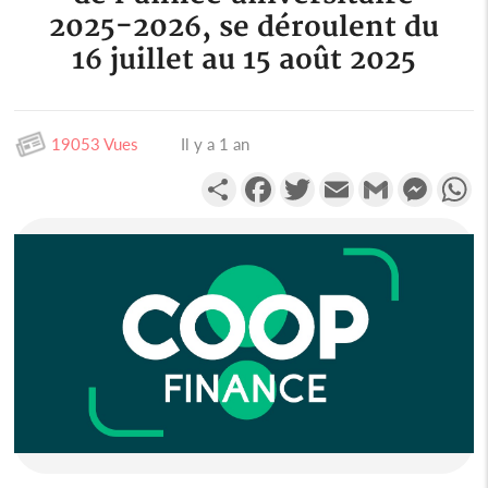
2025-2026, se déroulent du
16 juillet au 15 août 2025
19053 Vues
Il y a 1 an
Partager
Facebook
Twitter
Email
Gmail
Messen
W