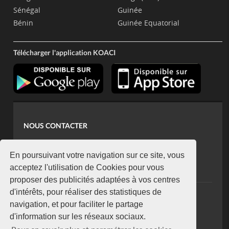
Sénégal
Guinée
Bénin
Guinée Equatorial
Télécharger l'application KOACI
NOUS CONTACTER
contact@koaci.com
koaci@yahoo.fr
En poursuivant votre navigation sur ce site, vous
+225 07 08 85 52 93
acceptez l'utilisation de Cookies pour vous
proposer des publicités adaptées à vos centres
d'intérêts, pour réaliser des statistiques de
NEWSLETTER
navigation, et pour faciliter le partage
Restez connecté via notre newsletter
d'information sur les réseaux sociaux.
S'abonner