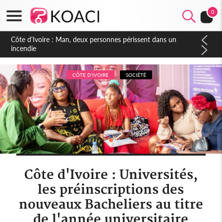
0
Côte d'Ivoire : Séileu, la célébration de la fête nationale
transformée en vaste campagne contre les produits
dépigmentants dangereux
CÔTE D'IVOIRE
SOCIÉTÉ
Côte d'Ivoire : Universités,
les préinscriptions des
nouveaux Bacheliers au titre
de l'année universitaire