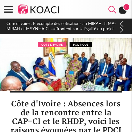
0
Côte d'Ivoire : Indépendance 2026, Thiam plaide pour un
environnement démocratique plus apaisé
CÔTE D'IVOIRE
POLITIQUE
Côte d'Ivoire : Absences lors
de la rencontre entre la
CAP-CI et le RHDP, voici les
raisons évoquées par le PDCI