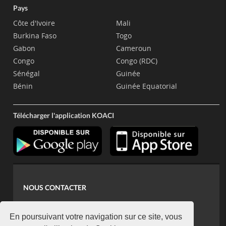
Pays
Côte d'Ivoire
Mali
Burkina Faso
Togo
Gabon
Cameroun
Congo
Congo (RDC)
Sénégal
Guinée
Bénin
Guinée Equatorial
Télécharger l'application KOACI
NOUS CONTACTER
contact@koaci.com
koaci@yahoo.fr
En poursuivant votre navigation sur ce site, vous