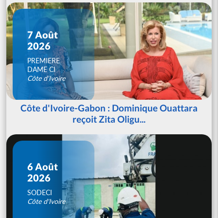
7 Août
2026
PREMIERE
DAME CI
Côte d'Ivoire
Côte d'Ivoire-Gabon : Dominique Ouattara
reçoit Zita Oligu...
6 Août
2026
SODECI
Côte d'Ivoire