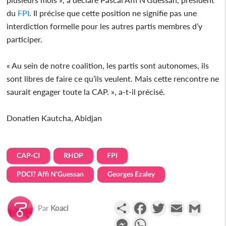
du
FPI
. Il précise que cette position ne signifie pas une
interdiction formelle pour les autres partis membres d’y
participer.
« Au sein de notre coalition, les partis sont autonomes, ils
sont libres de faire ce qu’ils veulent. Mais cette rencontre ne
saurait engager toute la CAP. », a-t-il précisé.
Donatien Kautcha, Abidjan
CAP-CI
RHDP
FPI
PDCI? Affi N'Guessan
Georges Ezaley
Partager
Facebook
Twitter
Email
Gmail
Par
Koaci
Messenger
WhatsApp