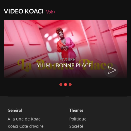
VIDEO KOACI
Voir+
RAP IVOIRE
YILIM - BONNE PLACE
Général
Thèmes
A la une de Koaci
Politique
Koaci Côte d'Ivoire
Société