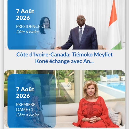
7 Août
2026
PRESIDENCE CI
Côte d'Ivoire
Côte d'Ivoire-Canada: Tiémoko Meyliet
Koné échange avec An...
7 Août
2026
PREMIERE
DAME CI
Côte d'Ivoire