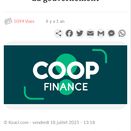
5094 Vues
Il y a 1 an
Partager
Facebook
Twitter
Email
Gmail
Messen
W
© Koaci.com - vendredi 18 juillet 2025 - 13:18