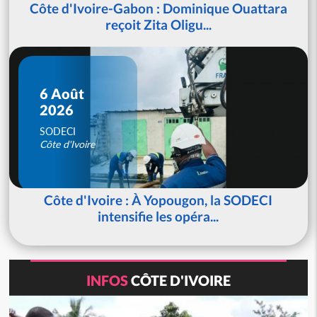
Côte d'Ivoire-Gabon : Dominique Ouattara
reçoit Zita Oligu...
6 Août
2026
SODECI
Côte d'Ivoire
Côte d'Ivoire : À Yopougon, la SODECI
intensifie les opéra...
INFOS
CÔTE D'IVOIRE