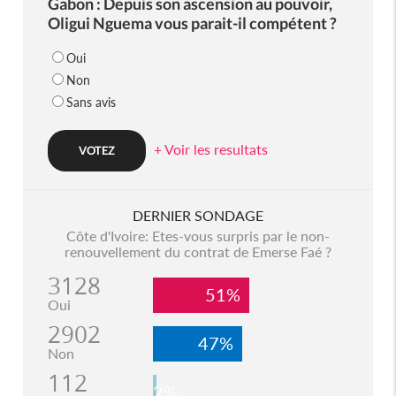
Gabon : Depuis son ascension au pouvoir,
Oligui Nguema vous parait-il compétent ?
Oui
Non
Sans avis
+ Voir les resultats
DERNIER SONDAGE
Côte d'Ivoire: Etes-vous surpris par le non-
renouvellement du contrat de Emerse Faé ?
3128
51%
Oui
2902
47%
Non
112
2%