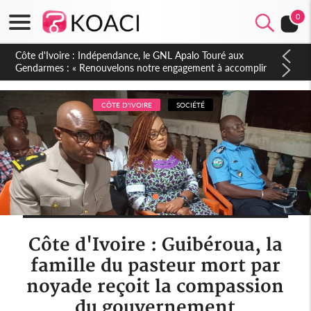
0
Sierra Leone : Un projet de réforme constitutionnelle en
gestation, points clés des amendements, un exclu d'avance
CÔTE D'IVOIRE
SOCIÉTÉ
Côte d'Ivoire : Guibéroua, la
famille du pasteur mort par
noyade reçoit la compassion
du gouvernement