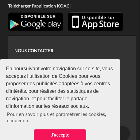
Télécharger l'application KOACI
NOUS CONTACTER
contact@koaci.com
koaci@yahoo.fr
En poursuivant votre navigation sur ce site, vous
+225 07 08 85 52 93
acceptez l'utilisation de Cookies pour vous
proposer des publicités adaptées à vos centres
d'intérêts, pour réaliser des statistiques de
NEWSLETTER
navigation, et pour faciliter le partage
Restez connecté via notre newsletter
d'information sur les réseaux sociaux.
S'abonner
Pour en savoir plus et paramétrer les cookies,
Se désabonner
cliquer ici
J'accepte