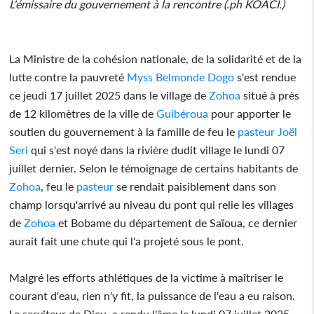
L'émissaire du gouvernement à la rencontre (.ph KOACI.)
La Ministre de la cohésion nationale, de la solidarité et de la
lutte contre la pauvreté
Myss Belmonde Dogo
s'est rendue
ce jeudi 17 juillet 2025 dans le village de
Zohoa
situé à près
de 12 kilomètres de la ville de
Guibéroua
pour apporter le
soutien du gouvernement à la famille de feu le
pasteur
Joël
Seri
qui s'est noyé dans la rivière dudit village le lundi 07
juillet dernier. Selon le témoignage de certains habitants de
Zohoa
, feu le
pasteur
se rendait paisiblement dans son
champ lorsqu'arrivé au niveau du pont qui relie les villages
de
Zohoa
et Bobame du département de Saïoua, ce dernier
aurait fait une chute qui l'a projeté sous le pont.
Malgré les efforts athlétiques de la victime à maîtriser le
courant d'eau, rien n'y fit, la puissance de l'eau a eu raison.
Le serviteur de Dieu, a rendu l'âme le lundi 07 juillet 2025