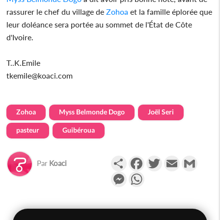
rassurer le chef du village de
Zohoa
et la famille éplorée que
leur doléance sera portée au sommet de l'État de Côte
d'Ivoire.
T..K.Emile
tkemile@koaci.com
Zohoa
Myss Belmonde Dogo
Joël Seri
pasteur
Guibéroua
Partager
Facebook
Twitter
Email
Gmail
Par
Koaci
Messenger
WhatsApp