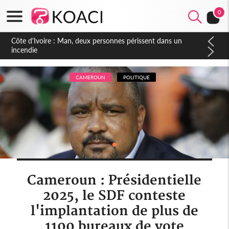
0
Côte d'Ivoire : Séileu, la célébration de la fête nationale
transformée en vaste campagne contre les produits
dépigmentants dangereux
CAMEROUN
POLITIQUE
Cameroun : Présidentielle
2025, le SDF conteste
l'implantation de plus de
1100 bureaux de vote