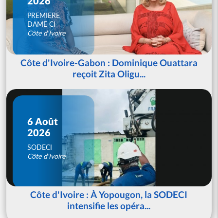
2026
PREMIERE
DAME CI
Côte d'Ivoire
Côte d'Ivoire-Gabon : Dominique Ouattara
reçoit Zita Oligu...
6 Août
2026
SODECI
Côte d'Ivoire
Côte d'Ivoire : À Yopougon, la SODECI
intensifie les opéra...