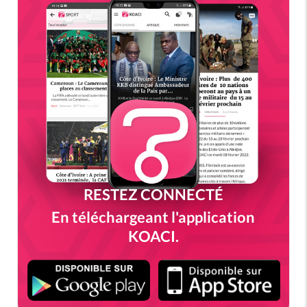
RESTEZ CONNECTÉ
En téléchargeant l'application
KOACI.