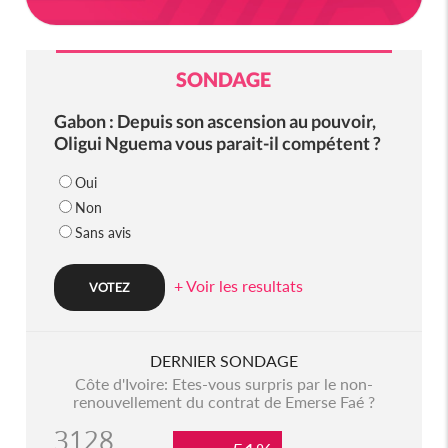
SONDAGE
Gabon : Depuis son ascension au pouvoir,
Oligui Nguema vous parait-il compétent ?
Oui
Non
Sans avis
+ Voir les resultats
DERNIER SONDAGE
Côte d'Ivoire: Etes-vous surpris par le non-
renouvellement du contrat de Emerse Faé ?
3128