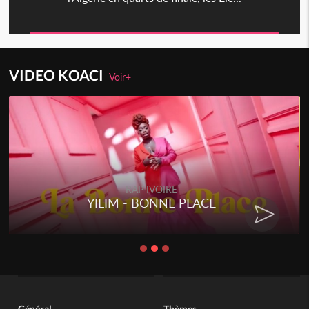
VIDEO KOACI
Voir+
RAP IVOIRE
YILIM - BONNE PLACE
Général
Thèmes