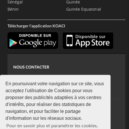
Sénégal
Guinée
Bénin
Guinée Equatorial
Télécharger l'application KOACI
NOUS CONTACTER
contact@koaci.com
koaci@yahoo.fr
En poursuivant votre navigation sur ce site, vous
+225 07 08 85 52 93
acceptez l'utilisation de Cookies pour vous
proposer des publicités adaptées à vos centres
d'intérêts, pour réaliser des statistiques de
NEWSLETTER
navigation, et pour faciliter le partage
Restez connecté via notre newsletter
d'information sur les réseaux sociaux.
S'abonner
Pour en savoir plus et paramétrer les cookies,