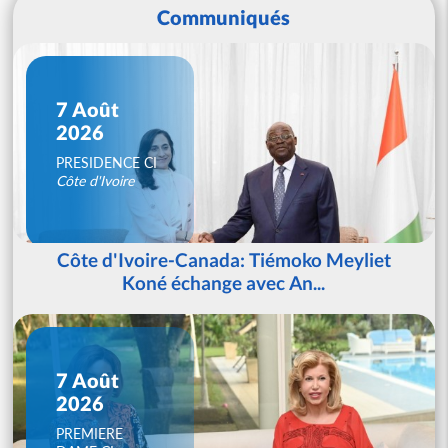
Communiqués
7 Août
2026
PRESIDENCE CI
Côte d'Ivoire
Côte d'Ivoire-Canada: Tiémoko Meyliet
Koné échange avec An...
7 Août
2026
PREMIERE