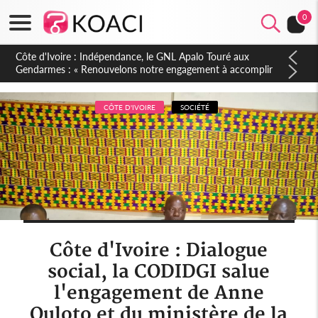
0
Sierra Leone : Un projet de réforme constitutionnelle en
gestation, points clés des amendements, un exclu d'avance
CÔTE D'IVOIRE
SOCIÉTÉ
Côte d'Ivoire : Dialogue
social, la CODIDGI salue
l'engagement de Anne
Ouloto et du ministère de la