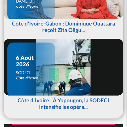
DAME CI
Côte d'Ivoire
Côte d'Ivoire-Gabon : Dominique Ouattara
reçoit Zita Oligu...
6 Août
2026
SODECI
Côte d'Ivoire
Côte d'Ivoire : À Yopougon, la SODECI
intensifie les opéra...