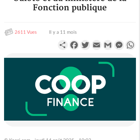
Fonction publique
2611 Vues
Il y a 11 mois
Partager
Facebook
Twitter
Email
Gmail
Messen
W
© Koaci.com - jeudi 14 août 2025 - 10:03