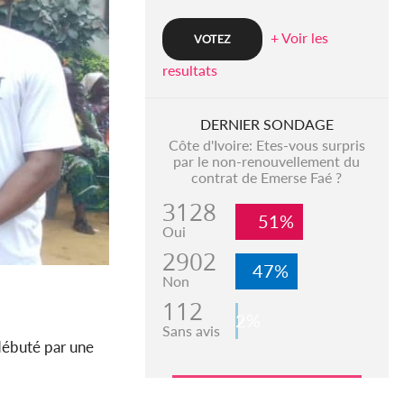
+ Voir les
resultats
DERNIER SONDAGE
Côte d'Ivoire: Etes-vous surpris
par le non-renouvellement du
contrat de Emerse Faé ?
3128
51%
Oui
2902
47%
Non
112
2%
Sans avis
a débuté par une