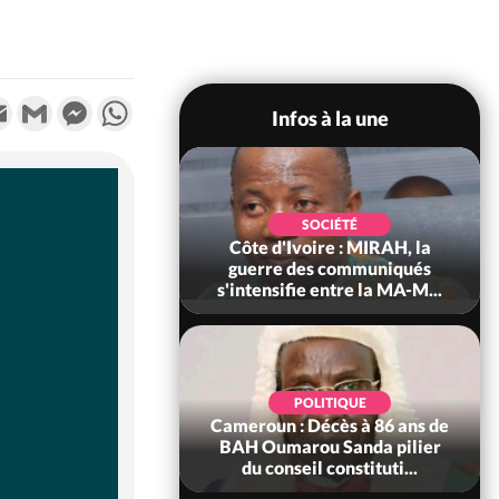
k
tter
Email
Gmail
Messenger
WhatsApp
Infos à la une
SOCIÉTÉ
SOCIÉTÉ
voire : Man, deux
Côte d'Ivoire : MIRAH, la
périssent dans un
guerre des communiqués
incendie
s'intensifie entre la MA-M...
SOCIÉTÉ
POLITIQUE
ire : Daloa, il tue
Cameroun : Décès à 86 ans de
ègue et cache 38
BAH Oumarou Sanda pilier
s dans une fo...
du conseil constituti...