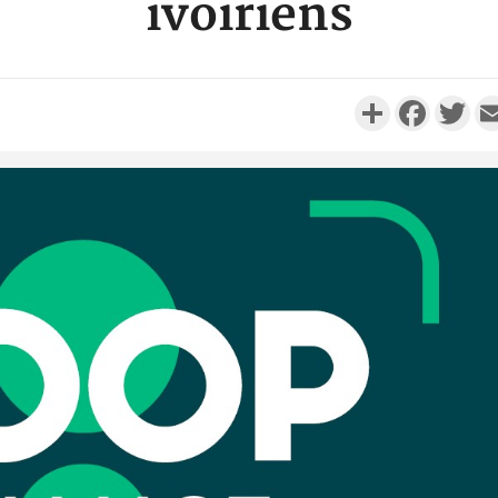
ivoiriens
Partager
Faceboo
Twi
Côte d'I
personnes 
Côte d'Ivo
son coll
million