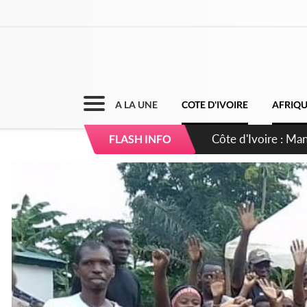
A LA UNE
COTE D'IVOIRE
AFRIQ
Côte d'Ivoire : Séi
FLASH INFO
dépigmentants da