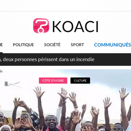
COMMUNIQUÉS
UE
POLITIQUE
SOCIÉTÉ
SPORT
leu, la célébration de la fête nationale transformée en vaste 
ngereux
CÔTE D'IVOIRE
CULTURE