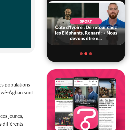
POLITIQUE
d'Ivoire : 66e
SPORT
versaire de
Côte d'Ivoire : De retour chez
ance, les Forces de
les Eléphants, Renard : « Nous
fense e...
devons être e...
les populations
 Akwè-Agban sont
 ces jeunes,
 différents