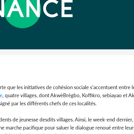
Côte 
anni
l'Indépend
Dé
rte que les initiatives de cohésion sociale s’accentuent entre 
le
, quatre villages, dont AkwèBrègbo, Koffikro, sebiayao et
né par les différents chefs de ces localités.
dents de jeunesse desdits villages. Ainsi, le week-end dernier,
e marche pacifique pour saluer le dialogue renoué entre leurs