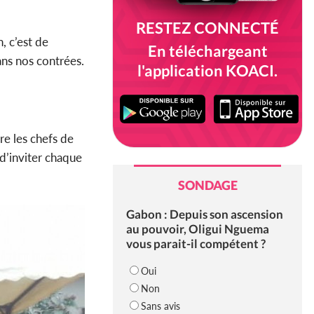
RESTEZ CONNECTÉ
, c’est de
En téléchargeant
ans nos contrées.
l'application KOACI.
tre les chefs de
d’inviter chaque
SONDAGE
Gabon : Depuis son ascension
au pouvoir, Oligui Nguema
vous parait-il compétent ?
Oui
Non
Sans avis