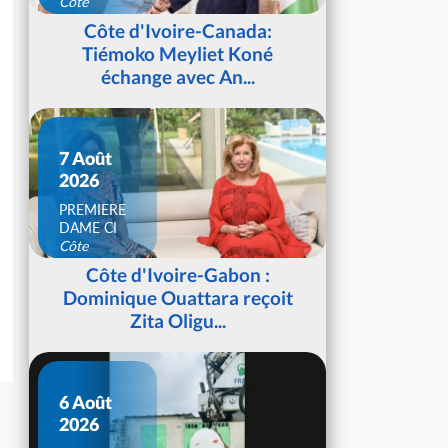
Côte
d'Ivoire
Côte d'Ivoire-Canada:
Tiémoko Meyliet Koné
échange avec An...
7 Août
2026
PREMIERE
DAME CI
Côte
d'Ivoire
Côte d'Ivoire-Gabon :
Dominique Ouattara reçoit
Zita Oligu...
6 Août
2026