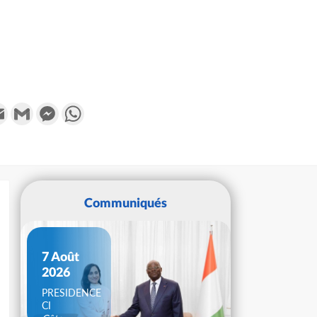
k
tter
Email
Gmail
Messenger
WhatsApp
Communiqués
7 Août
2026
PRESIDENCE
CI