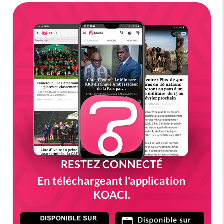
RESTEZ CONNECTÉ
En téléchargeant l'application
KOACI.