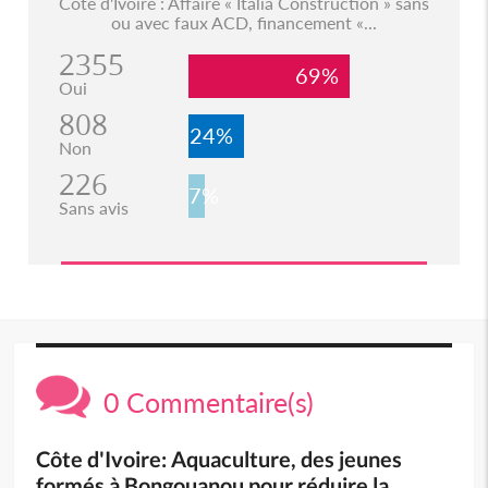
Côte d'Ivoire : Affaire « Italia Construction » sans
ou avec faux ACD, financement «...
2355
69%
Oui
808
24%
Non
226
7%
Sans avis
0 Commentaire(s)
Côte d'Ivoire: Aquaculture, des jeunes
formés à Bongouanou pour réduire la