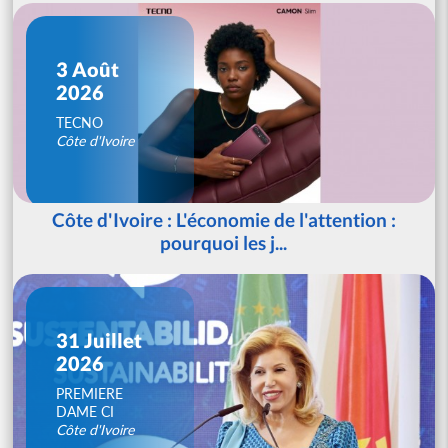
3 Août
2026
TECNO
Côte d'Ivoire
Côte d'Ivoire : L'économie de l'attention :
pourquoi les j...
31 Juillet
2026
PREMIERE
DAME CI
Côte d'Ivoire