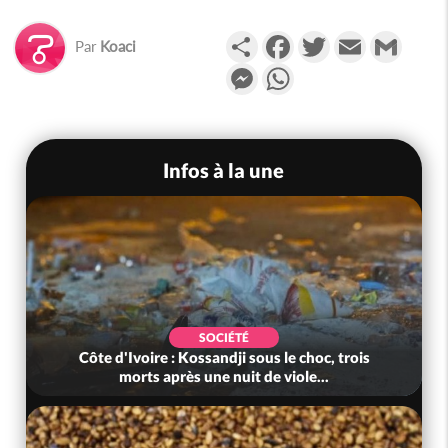
Partager
Facebook
Twitter
Email
Gmail
Par
Koaci
Messenger
WhatsApp
Infos à la une
SOCIÉTÉ
Côte d'Ivoire : Kossandji sous le choc, trois
morts après une nuit de viole...