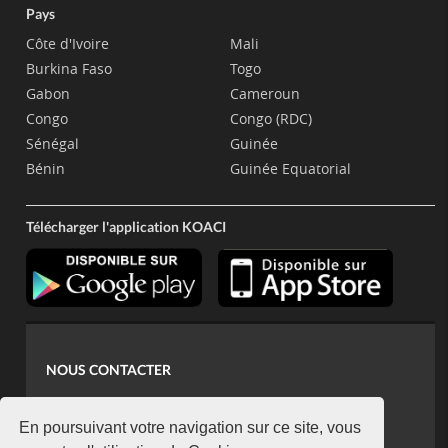
Pays
Côte d'Ivoire
Mali
Burkina Faso
Togo
Gabon
Cameroun
Congo
Congo (RDC)
Sénégal
Guinée
Bénin
Guinée Equatorial
Télécharger l'application KOACI
NOUS CONTACTER
contact@koaci.com
koaci@yahoo.fr
En poursuivant votre navigation sur ce site, vous