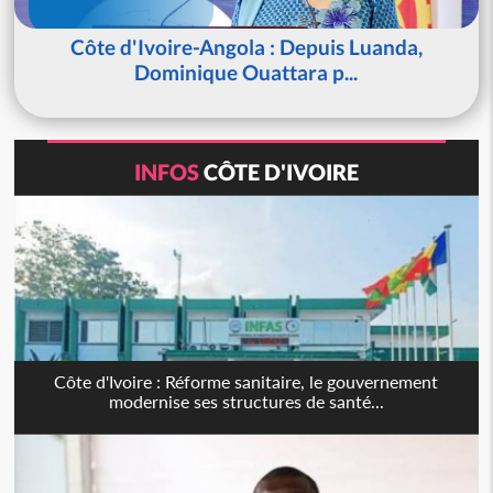
Côte d'Ivoire-Angola : Depuis Luanda,
Dominique Ouattara p...
INFOS
CÔTE D'IVOIRE
Côte d'Ivoire : Réforme sanitaire, le gouvernement
modernise ses structures de santé...