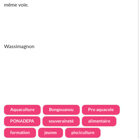
même voie.
Wassimagnon
Aquaculture
Bongouanou
Pro aquacole
PONADEPA
souveraineté
alimentaire
formation
jeunes
pisciculture