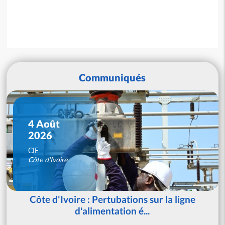
Communiqués
4 Août
2026
CIE
Côte d'Ivoire
Côte d'Ivoire : Pertubations sur la ligne
d'alimentation é...