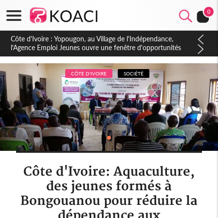
0
Côte d'Ivoire : CHU de Treichville, après la fronde, les agents
contractuels obtiennent un accord avec la direction sur les
arriérés du SMIG 2023
CÔTE D'IVOIRE
SOCIÉTÉ
Côte d'Ivoire: Aquaculture,
des jeunes formés à
Bongouanou pour réduire la
dépendance aux