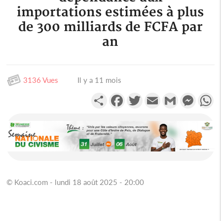
importations estimées à plus
de 300 milliards de FCFA par
an
3136 Vues
Il y a 11 mois
Partager
Facebook
Twitter
Email
Gmail
Messen
W
© Koaci.com - lundi 18 août 2025 - 20:00