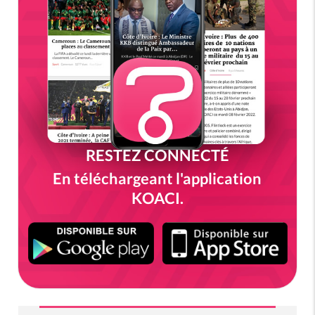
RESTEZ CONNECTÉ
En téléchargeant l'application
KOACI.