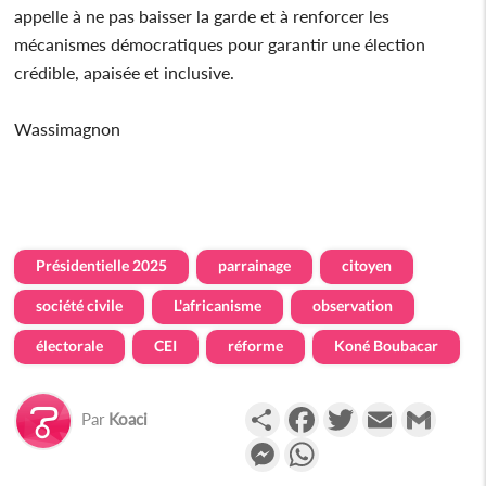
appelle à ne pas baisser la garde et à renforcer les
mécanismes démocratiques pour garantir une élection
crédible, apaisée et inclusive.
Wassimagnon
Présidentielle 2025
parrainage
citoyen
société civile
L'africanisme
observation
électorale
CEI
réforme
Koné Boubacar
Partager
Facebook
Twitter
Email
Gmail
Par
Koaci
Messenger
WhatsApp