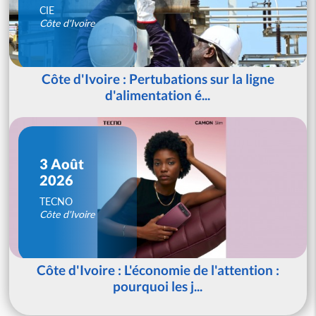
CIE
Côte d'Ivoire
Côte d'Ivoire : Pertubations sur la ligne
d'alimentation é...
3 Août
2026
TECNO
Côte d'Ivoire
Côte d'Ivoire : L'économie de l'attention :
pourquoi les j...