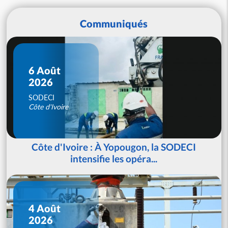
Communiqués
6 Août
2026
SODECI
Côte d'Ivoire
Côte d'Ivoire : À Yopougon, la SODECI
intensifie les opéra...
4 Août
2026