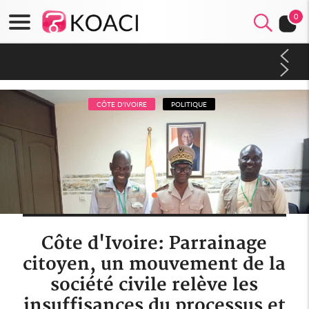
0
Mali : Les FAMa accueillent 254 anciens combattants issus de
groupes armés
CÔTE D'IVOIRE
POLITIQUE
Côte d'Ivoire: Parrainage
citoyen, un mouvement de la
société civile relève les
insuffisances du processus et