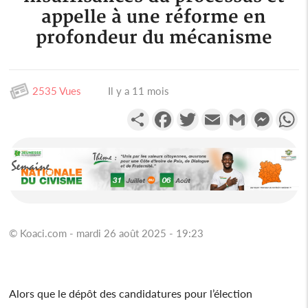
appelle à une réforme en
profondeur du mécanisme
2535 Vues
Il y a 11 mois
Partager
Facebook
Twitter
Email
Gmail
Messen
W
© Koaci.com - mardi 26 août 2025 - 19:23
Alors que le dépôt des candidatures pour l’élection