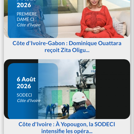
2026
PREMIERE
DAME CI
Côte d'Ivoire
Côte d'Ivoire-Gabon : Dominique Ouattara
reçoit Zita Oligu...
6 Août
2026
SODECI
Côte d'Ivoire
Côte d'Ivoire : À Yopougon, la SODECI
intensifie les opéra...