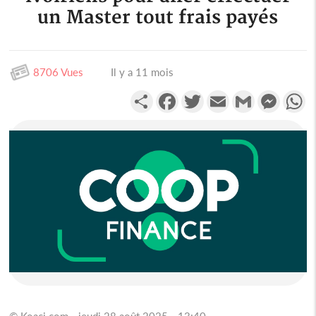
un Master tout frais payés
8706 Vues
Il y a 11 mois
Partager
Facebook
Twitter
Email
Gmail
Messen
W
© Koaci.com - jeudi 28 août 2025 - 13:40