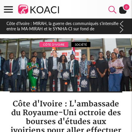
0
Côte d'Ivoire : Indépendance 2026, Thiam plaide pour un
environnement démocratique plus apaisé
CÔTE D'IVOIRE
SOCIÉTÉ
Côte d'Ivoire : L'ambassade
du Royaume-Uni octroie des
bourses d'études aux
ivoiriens pour aller effectuer