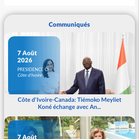
Communiqués
7 Août
2026
PRESIDENCE CI
Côte d'Ivoire
Côte d'Ivoire-Canada: Tiémoko Meyliet
Koné échange avec An...
7 Août