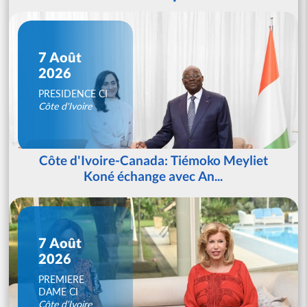
7 Août
2026
PRESIDENCE CI
Côte d'Ivoire
Côte d'Ivoire-Canada: Tiémoko Meyliet
Koné échange avec An...
7 Août
2026
PREMIERE
DAME CI
Côte d'Ivoire