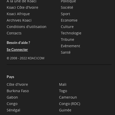
A la une de Koaci
Politique
Koaci Côte d'Ivoire
Société
Koaci Afrique
Sport
Archives Koaci
Economie
Conditions d'utilisation
Culture
Contacts
Technologie
Tribune
Besoin d'aide ?
Evènement
Se Connecter
Santé
© 2008 - 2022 KOACI.COM
Pays
Côte d'Ivoire
Mali
Burkina Faso
Togo
Gabon
Cameroun
Congo
Congo (RDC)
Sénégal
Guinée