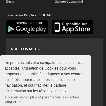
Bénin
Guinée Equatorial
Télécharger l'application KOACI
NOUS CONTACTER
contact@koaci.com
koaci@yahoo.fr
En poursuivant votre navigation sur ce site, vous
+225 07 08 85 52 93
acceptez l'utilisation de Cookies pour vous
proposer des publicités adaptées à vos centres
d'intérêts, pour réaliser des statistiques de
NEWSLETTER
navigation, et pour faciliter le partage
Restez connecté via notre newsletter
d'information sur les réseaux sociaux.
S'abonner
Pour en savoir plus et paramétrer les cookies,
Se désabonner
cliquer ici