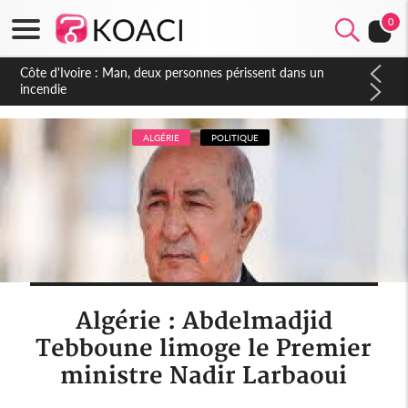
0
Côte d'Ivoire : Séileu, la célébration de la fête nationale
transformée en vaste campagne contre les produits
dépigmentants dangereux
ALGÉRIE
POLITIQUE
Algérie : Abdelmadjid
Tebboune limoge le Premier
ministre Nadir Larbaoui