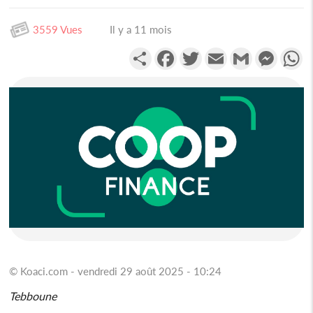
3559 Vues
Il y a 11 mois
Partager
Facebook
Twitter
Email
Gmail
Messen
W
© Koaci.com - vendredi 29 août 2025 - 10:24
Tebboune