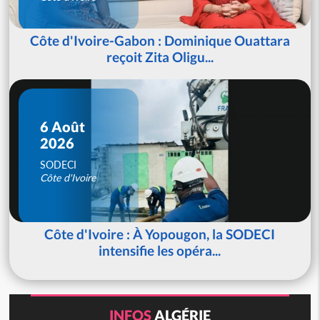
Côte d'Ivoire-Gabon : Dominique Ouattara
reçoit Zita Oligu...
6 Août
2026
SODECI
Côte d'Ivoire
Côte d'Ivoire : À Yopougon, la SODECI
intensifie les opéra...
INFOS
ALGÉRIE