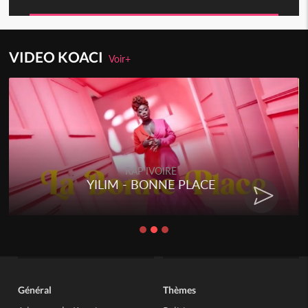
VIDEO KOACI
Voir+
RAP IVOIRE
YILIM - BONNE PLACE
Général
Thèmes