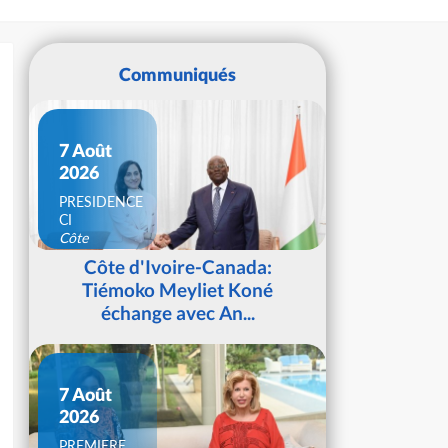
Communiqués
7 Août
2026
PRESIDENCE
CI
Côte
d'Ivoire
Côte d'Ivoire-Canada:
Tiémoko Meyliet Koné
échange avec An...
7 Août
2026
PREMIERE