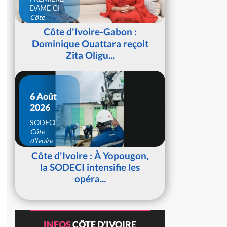
DAME CI
Côte
d'Ivoire
Côte d'Ivoire-Gabon :
Dominique Ouattara reçoit
Zita Oligu...
6 Août
2026
SODECI
Côte
d'Ivoire
Côte d'Ivoire : À Yopougon,
la SODECI intensifie les
opéra...
INFOS
CÔTE D'IVOIRE