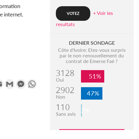
formation
+ Voir les
e internet.
resultats
DERNIER SONDAGE
Côte d'Ivoire: Etes-vous surpris
par le non-renouvellement du
contrat de Emerse Faé ?
3128
51%
Oui
k
tter
Email
Gmail
Messenger
WhatsApp
2902
47%
Non
110
2%
Sans avis