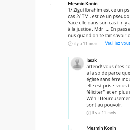
Mesmin Konin
1/ Zigui Ibrahim est ce un 
cas 2/ TM , est ce un pseud
Yace elle dans son cas il n y 
à la justice , Mdr …. En pass
nus quand on te fait savoir ce
Veuillez vou
il y a 11 mois
lasak
attend! vous êtes c
a la solde parce qu
église sans être inq
elle est prise. vous 
féliciter'' et en plu
Wêh ! Heureusement 
sont au pouvoir.
il y a 11 mois
Mesmin Konin