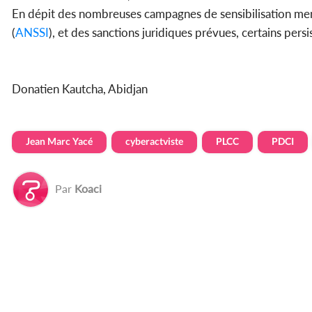
En dépit des nombreuses campagnes de sensibilisation men
(
ANSSI
), et des sanctions juridiques prévues, certains persi
Donatien Kautcha, Abidjan
Jean Marc Yacé
cyberactviste
PLCC
PDCI
Par
Koaci