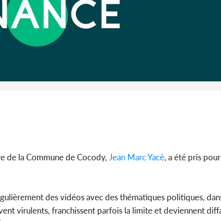
POLITIQUE
Côte d'Ivoire : 66è
anniversaire de
Côte d'Ivo
l'indépendance, Alassane
des 100 00
Ouattara prome...
le SYN
aire de la Commune de Cocody,
Jean Marc Yacé
, a été pris pou
 régulièrement des vidéos avec des thématiques politiques, dans
ent virulents, franchissent parfois la limite et deviennent dif