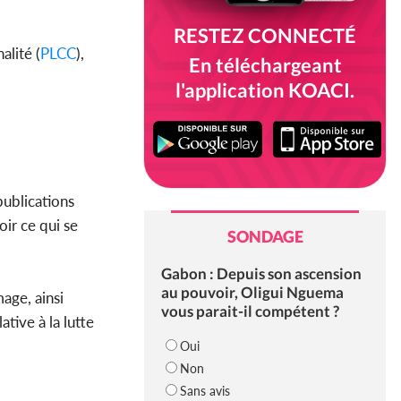
RESTEZ CONNECTÉ
alité (
PLCC
),
En téléchargeant
l'application KOACI.
publications
oir ce qui se
SONDAGE
Gabon : Depuis son ascension
au pouvoir, Oligui Nguema
age, ainsi
vous parait-il compétent ?
tive à la lutte
Oui
Non
Sans avis