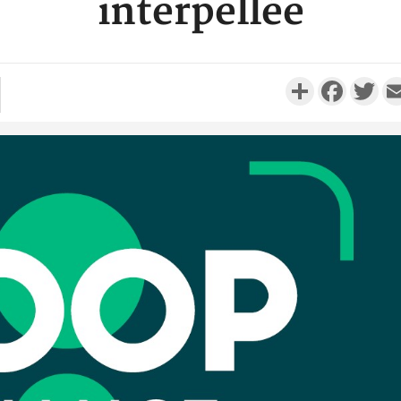
interpellée
Partager
Faceboo
Twi
SOCIÉTÉ
Côte d'Ivoire : Ouattara
Côte d'Ivoi
promet des sanctions contre
Mamad
les déguerpissements i...
conseiller
Côte d'I
POLITIQUE
Côte d'Ivoire : Fête nationale,
pagaill
Alassane Ouattara accorde
Lessi
la grâce à 4 661...
m