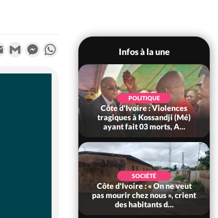
k
tter
Email
Gmail
Messenger
WhatsApp
Infos à la une
POLITIQUE
POLITIQUE
re : Décrispation ?
Côte d'Ivoire : Violences
ou Traoré ex
tragiques à Kossandji (Mé)
 de Soro a recou...
ayant fait 03 morts, A...
POLITIQUE
voire : Fin de la
SOCIÉTÉ
e au PDCI-RDA,
Côte d'Ivoire : « On ne veut
ehi bannit les
pas mourir chez nous », crient
ouveme...
des habitants d...