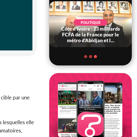
SOCIÉTÉ
POLITIQUE
ire : Fin du rachat
Côte d'Ivoire : 23 milliards
0 tonnes de cacao,
FCFA de la France pour le
ARFA-CI co...
métro d'Abidjan et l...
r cible par une
 lesquelles elle
famatoires,