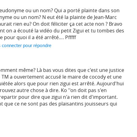
pseudonyme ou un nom? Qui a porté plainte dans son
onyme ou un nom? N eut été la plainte de Jean-Marc
aurait rien eu? On doit féliciter ça cet acte non ? Bravo
ant on a écouté la vidéo du petit Zigui et tu tombes des
 pour quoi il a été arrêté…. Pfffff
s connecter pour répondre
omment même? Là bas vous dites que c'est une justice
e TM a ouvertement accusé le maire de cocody et une
uiétée alors que pour rien zigui est arrêté. Aujourd'hui
trouvez autre chose à dire. Ko ''on doit pas s'en
s repartir pour dire que zigui n'a rien dit d'important.
que ce ne sont pas des plaisantins jouisseurs qui