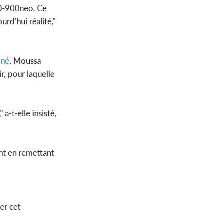
-900neo. Ce
urd’hui réalité,"
né
, Moussa
r, pour laquelle
a-t-elle insisté,
ent en remettant
er cet