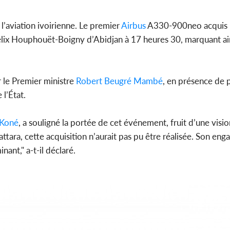
le choc, trois mo
nuit de vi
l’aviation ivoirienne. Le premier
Airbus
A330-900neo acquis p
l Félix Houphouët-Boigny d’Abidjan à 17 heures 30, marquant ai
POLITI
Côte d'Ivoire : 
 le Premier ministre
Robert Beugré Mambé
, en présence de p
2026, le discours
du PR Alas
 l’État.
Koné
, a souligné la portée de cet événement, fruit d’une visio
ttara, cette acquisition n’aurait pas pu être réalisée. Son e
nant," a-t-il déclaré.