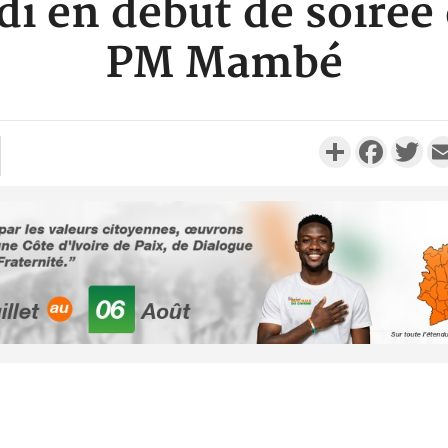
udi en début de soirée
PM Mambé
Partager
Faceboo
Twi
POLITI
Sénégal : Le min
Justice so
responsables d
leur..
SOCIÉT
Côte d'Ivoire : K