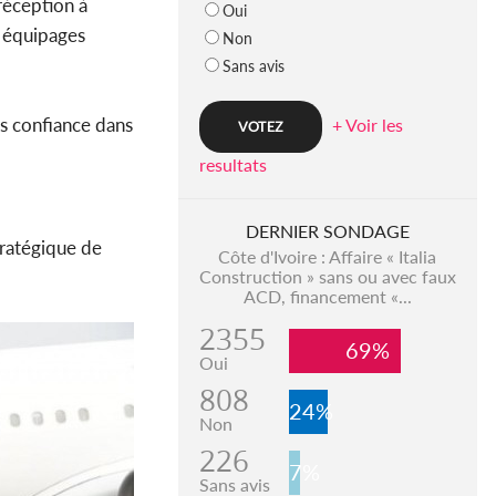
réception à
Oui
s équipages
Non
Sans avis
ns confiance dans
+ Voir les
resultats
DERNIER SONDAGE
tratégique de
Côte d'Ivoire : Affaire « Italia
Construction » sans ou avec faux
ACD, financement «...
2355
69%
Oui
808
24%
Non
226
7%
Sans avis