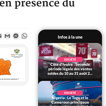
 en présence du
k
tter
Email
Gmail
Messenger
WhatsApp
Infos à la une
QUE
istre de la
SOCIÉTÉ
mme les
Côte d'Ivoire : Seconde
e déclarer
période légale des ventes
d'In
.
soldes du 10 au 31 août 2...
d
SOCIÉTÉ
Nigeria : Le Togo et le
É
ossandji sous
Cameroun principaux
Côte