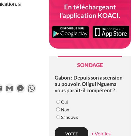
ication, a
En téléchargeant
l'application KOACI.
SONDAGE
Gabon : Depuis son ascension
au pouvoir, Oligui Nguema
k
tter
Email
Gmail
Messenger
WhatsApp
vous parait-il compétent ?
Oui
Non
Sans avis
+ Voir les