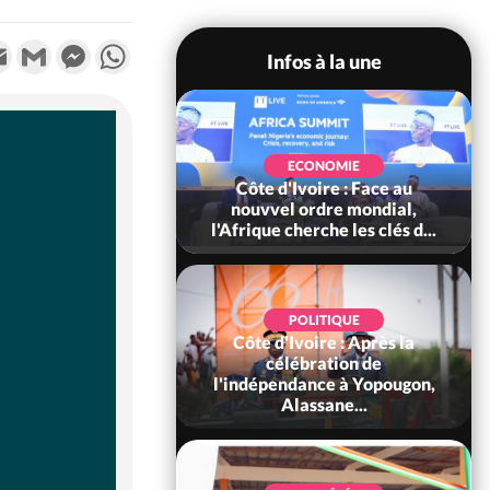
k
tter
Email
Gmail
Messenger
WhatsApp
Infos à la une
SOCIÉTÉ
Ivoire : Stocks
ECONOMIE
ls de cacao, des
Côte d'Ivoire : Face au
 coopératives et
nouvvel ordre mondial,
ach...
l'Afrique cherche les clés d...
POLITIQUE
Côte d'Ivoire : Après la
POLITIQUE
oire : Diplomatie,
célébration de
 consolide ses
l'indépendance à Yopougon,
ts avec New Del...
Alassane...