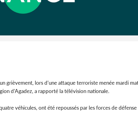
Côte d'I
CAFOP 202
d'admissi
t un grièvement, lors d’une attaque terroriste menée mardi ma
égion d’Agadez, a rapporté la télévision nationale.
de quatre véhicules, ont été repoussés par les forces de défense 