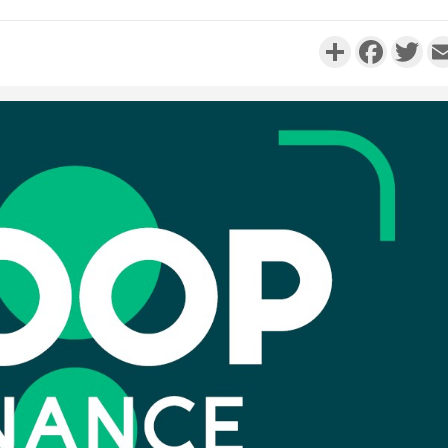
Partager
Faceboo
Twi
Côte d'
résidue
sociétés
Côte d'Iv
Abidjan
partenaria