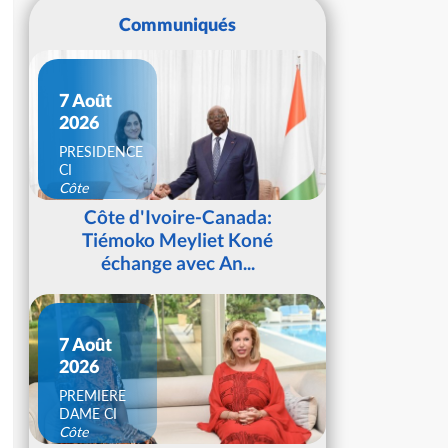
Communiqués
7 Août
2026
PRESIDENCE
CI
Côte
d'Ivoire
Côte d'Ivoire-Canada:
Tiémoko Meyliet Koné
échange avec An...
7 Août
2026
PREMIERE
DAME CI
Côte