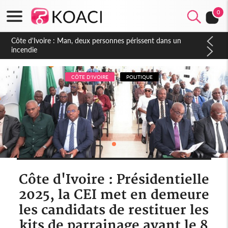
0
Côte d'Ivoire : Séileu, la célébration de la fête nationale
transformée en vaste campagne contre les produits
dépigmentants dangereux
CÔTE D'IVOIRE
POLITIQUE
Côte d'Ivoire : Présidentielle
2025, la CEI met en demeure
les candidats de restituer les
kits de parrainage avant le 8