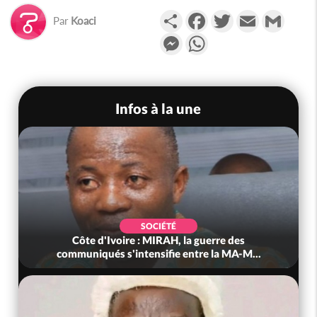
Partager
Facebook
Twitter
Email
Gmail
Par
Koaci
Messenger
WhatsApp
Infos à la une
SOCIÉTÉ
Côte d'Ivoire : MIRAH, la guerre des
communiqués s'intensifie entre la MA-M...