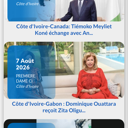
Côte d'Ivoire
Côte d'Ivoire-Canada: Tiémoko Meyliet
Koné échange avec An...
7 Août
2026
PREMIERE
DAME CI
Côte d'Ivoire
Côte d'Ivoire-Gabon : Dominique Ouattara
reçoit Zita Oligu...