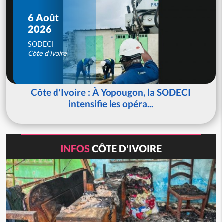
6 Août
2026
SODECI
Côte d'Ivoire
Côte d'Ivoire : À Yopougon, la SODECI
intensifie les opéra...
INFOS
CÔTE D'IVOIRE