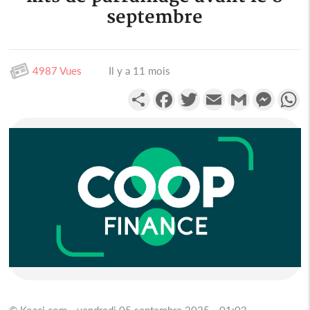
septembre
4987 Vues
Il y a 11 mois
Partager
Facebook
Twitter
Email
Gmail
Messen
W
© Koaci.com - vendredi 05 septembre 2025 - 01:03