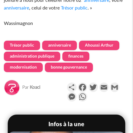
anniversaire
, celui de votre
Trésor public
. »
Wassimagnon
Trésor public
anniversaire
Ahoussi Arthur
administration publique
finances
modernisation
bonne gouvernance
Partager
Facebook
Twitter
Email
Gmail
Par
Koaci
Messenger
WhatsApp
Infos à la une