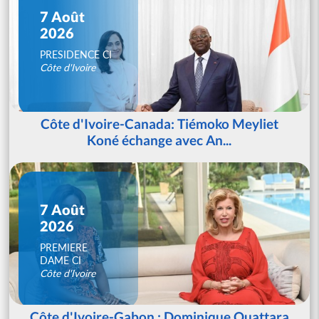
7 Août
2026
PRESIDENCE CI
Côte d'Ivoire
Côte d'Ivoire-Canada: Tiémoko Meyliet
Koné échange avec An...
7 Août
2026
PREMIERE
DAME CI
Côte d'Ivoire
Côte d'Ivoire-Gabon : Dominique Ouattara