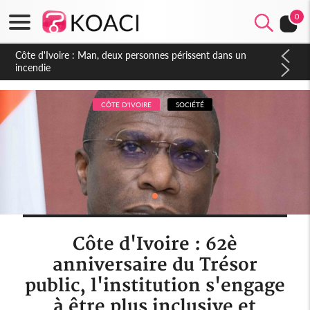
0
Côte d'Ivoire : Séileu, la célébration de la fête nationale
transformée en vaste campagne contre les produits
dépigmentants dangereux
CÔTE D'IVOIRE
SOCIÉTÉ
Côte d'Ivoire : 62è
anniversaire du Trésor
public, l'institution s'engage
à être plus inclusive et