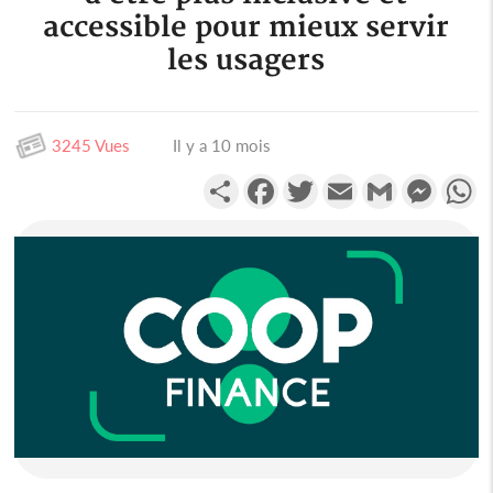
accessible pour mieux servir
les usagers
3245 Vues
Il y a 10 mois
Partager
Facebook
Twitter
Email
Gmail
Messen
W