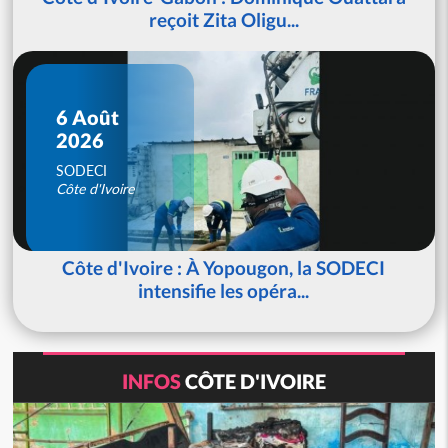
reçoit Zita Oligu...
6 Août
2026
SODECI
Côte d'Ivoire
Côte d'Ivoire : À Yopougon, la SODECI
intensifie les opéra...
INFOS
CÔTE D'IVOIRE