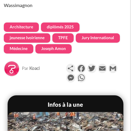
Wassimagnon
Architecture
diplômés 2025
jeunesse Ivoirienne
TPFE
Jury International
Médecine
Joseph Amon
Partager
Facebook
Twitter
Email
Gmail
Par
Koaci
Messenger
WhatsApp
Infos à la une