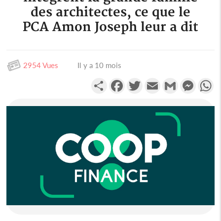
des architectes, ce que le
PCA Amon Joseph leur a dit
2954 Vues
Il y a 10 mois
Partager
Facebook
Twitter
Email
Gmail
Messen
W