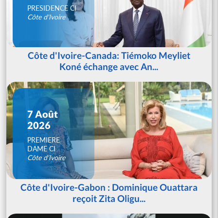
PRESIDENCE CI
Côte d'Ivoire
Côte d'Ivoire-Canada: Tiémoko Meyliet
Koné échange avec An...
7 Août
2026
PREMIERE
DAME CI
Côte d'Ivoire
Côte d'Ivoire-Gabon : Dominique Ouattara
reçoit Zita Oligu...