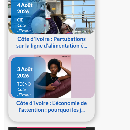
4 Août
2026
CIE
Côte
d'Ivoire
Côte d'Ivoire : Pertubations
sur la ligne d'alimentation é...
3 Août
2026
TECNO
Côte
d'Ivoire
Côte d'Ivoire : L'économie de
l'attention : pourquoi les j...