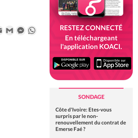
RESTEZ CONNECTÉ
k
tter
Email
Gmail
Messenger
WhatsApp
En téléchargeant
l'application KOACI.
SONDAGE
Côte d'Ivoire: Etes-vous
surpris par le non-
renouvellement du contrat de
Emerse Faé ?