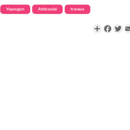
Yopougon
Attécoubé
travaux
Partager
Faceboo
Twi