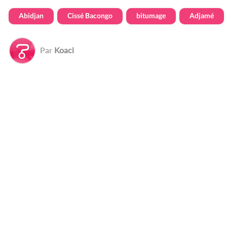
Abidjan
Cissé Bacongo
bitumage
Adjamé
Par
Koaci