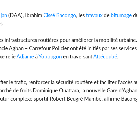
tragiques
ayant fa
jan
(DAA), Ibrahim
Cissé Bacongo
, les
travaux
de
bitumage
du
s.
 infrastructures routières pour améliorer la mobilité urbaine
Côte d'Ivo
ie Agban – Carrefour Policier ont été initiés par ses services
pas mourir 
des h
xe relie
Adjamé
à
Yopougon
en traversant
Attécoubé
.
er le trafic, renforcer la sécurité routière et faciliter l’accès 
marché de fruits Dominique Ouattara, la nouvelle Gare d’Agban 
 le futur complexe sportif Robert Beugré Mambé, affirme Bacon