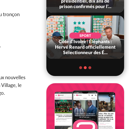
 à Kossandji (Mé)
présidentiel, dix ans de
it 03 morts, A...
prison confirmés pour l'...
 tronçon
SOCIÉTÉ
SPORT
.
ire : « On ne veut
Côte d'Ivoire : Éléphants :
.
chez nous », crient
Hervé Renard officiellement
abitants d...
Sélectionneur des É...
aux nouvelles
Village, le
go.