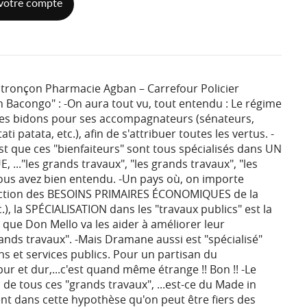
votre compte
 tronçon Pharmacie Agban – Carrefour Policier
 Bacongo" : -On aura tout vu, tout entendu : Le régime
ôles bidons pour ses accompagnateurs (sénateurs,
i patata, etc.), afin de s'attribuer toutes les vertus. -
est que ces "bienfaiteurs" sont tous spécialisés dans UN
."les grands travaux", "les grands travaux", "les
vous avez bien entendu. -Un pays où, on importe
faction des BESOINS PRIMAIRES ÉCONOMIQUES de la
c.), la SPÉCIALISATION dans les "travaux publics" est la
is que Don Mello va les aider à améliorer leur
ands travaux". -Mais Dramane aussi est "spécialisé"
 et services publics. Pour un partisan du
et dur,...c'est quand même étrange !! Bon !! -Le
s de tous ces "grands travaux", ...est-ce du Made in
ent dans cette hypothèse qu'on peut être fiers des