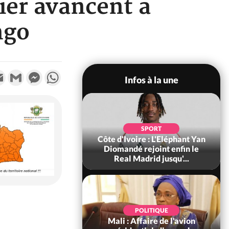
ier avancent à
ngo
k
tter
Email
Gmail
Messenger
WhatsApp
Infos à la une
SOCIÉTÉ
SPORT
ire : Fin du rachat
Côte d'Ivoire : L'Eléphant Yan
0 tonnes de cacao,
Diomandé rejoint enfin le
ARFA-CI co...
Real Madrid jusqu'...
POLITIQUE
POLITIQUE
voire : Violences
Mali : Affaire de l'avion