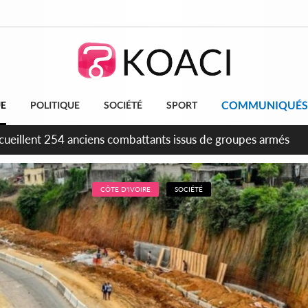
COMMUNIQUÉS
UE
POLITIQUE
SOCIÉTÉ
SPORT
tion FIF, le frère de feu Sidy Diallo se lance dans la course
CÔTE D'IVOIRE
SOCIÉTÉ