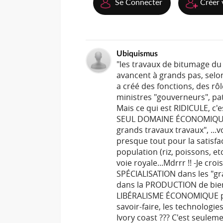
Se Connecter
Créer 
Ubiquismus
"les travaux de bitumage du
avancent à grands pas, selon
a créé des fonctions, des r
ministres "gouverneurs", patat
Mais ce qui est RIDICULE, c'
SEUL DOMAINE ÉCONOMIQUE, ..
grands travaux travaux", ...
presque tout pour la satis
population (riz, poissons, et
voie royale...Mdrrr !! -Je cro
SPÉCIALISATION dans les "gr
dans la PRODUCTION de biens
LIBÉRALISME ÉCONOMIQUE pur 
savoir-faire, les technologie
Ivory coast ??? C'est seulem