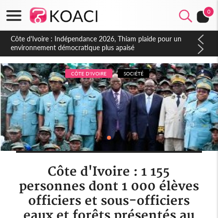
0
Côte d'Ivoire : Concours INFAS 2026, les convocations
seront disponibles à compter du samedi
CÔTE D'IVOIRE
SOCIÉTÉ
Côte d'Ivoire : 1 155
personnes dont 1 000 élèves
officiers et sous-officiers
eaux et forêts présentés au