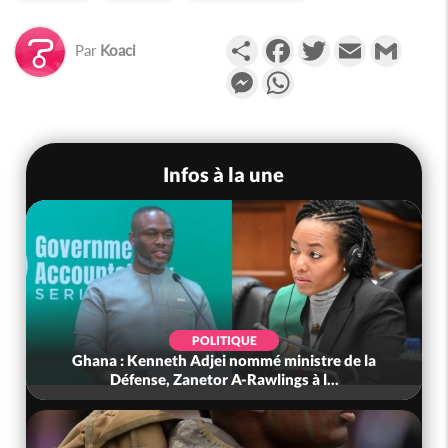
Partager
Facebook
Twitter
Email
Gmail
Par
Koaci
Messenger
WhatsApp
Infos à la une
POLITIQUE
Ghana : Kenneth Adjei nommé ministre de la
Défense, Zanetor A-Rawlings à l...