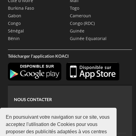
Côte d'Ivoire
Mali
Burkina Faso
Togo
Gabon
Cameroun
Congo
Congo (RDC)
Sénégal
Guinée
Bénin
Guinée Equatorial
Télécharger l'application KOACI
NOUS CONTACTER
contact@koaci.com
koaci@yahoo.fr
En poursuivant votre navigation sur ce site, vous
+225 07 08 85 52 93
acceptez l'utilisation de Cookies pour vous
proposer des publicités adaptées à vos centres