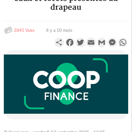
drapeau
2845 Vues
Il y a 10 mois
Partager
Facebook
Twitter
Email
Gmail
Messen
W
© Koaci.com - vendredi 12 septembre 2025 - 12:05