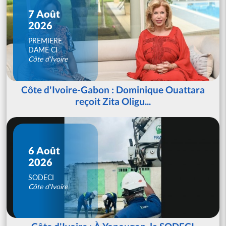
7 Août
2026
PREMIERE
DAME CI
Côte d'Ivoire
Côte d'Ivoire-Gabon : Dominique Ouattara
reçoit Zita Oligu...
6 Août
2026
SODECI
Côte d'Ivoire