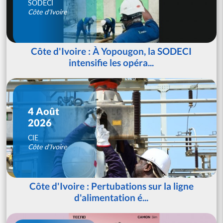
SODECI
Côte d'Ivoire
Côte d'Ivoire : À Yopougon, la SODECI
intensifie les opéra...
4 Août
2026
CIE
Côte d'Ivoire
Côte d'Ivoire : Pertubations sur la ligne
d'alimentation é...