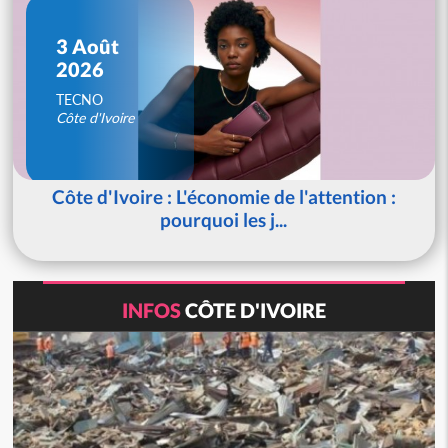
3 Août
2026
TECNO
Côte d'Ivoire
Côte d'Ivoire : L'économie de l'attention :
pourquoi les j...
INFOS
CÔTE D'IVOIRE