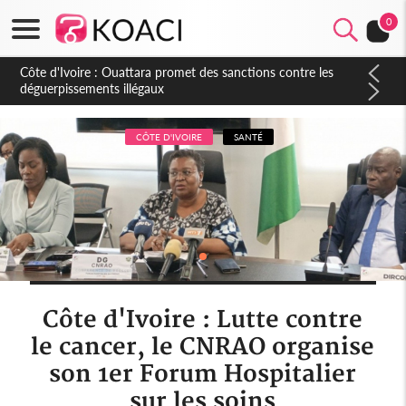
0
Côte d'Ivoire : 66è anniversaire de l'indépendance, Alassane
Ouattara promet d'accélérer les réformes et les grands
investissements pour une nation plus forte et plus prospère
CÔTE D'IVOIRE
SANTÉ
Côte d'Ivoire : Lutte contre
le cancer, le CNRAO organise
son 1er Forum Hospitalier
sur les soins