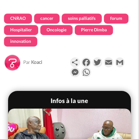
CNRAO
cancer
soins palliatifs
forum
Hospitalier
Oncologie
Pierre Dimba
innovation
Partager
Facebook
Twitter
Email
Gmail
Par
Koaci
Messenger
WhatsApp
Infos à la une