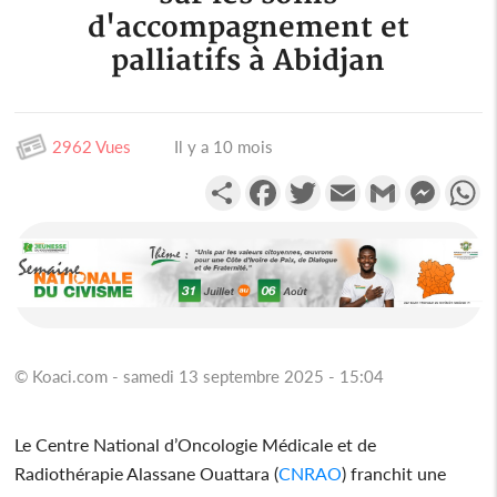
d'accompagnement et
palliatifs à Abidjan
2962 Vues
Il y a 10 mois
Partager
Facebook
Twitter
Email
Gmail
Messen
W
© Koaci.com - samedi 13 septembre 2025 - 15:04
Le Centre National d’Oncologie Médicale et de
Radiothérapie Alassane Ouattara (
CNRAO
) franchit une