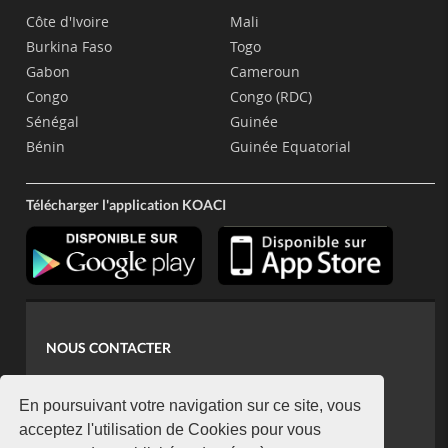
Côte d'Ivoire
Mali
Burkina Faso
Togo
Gabon
Cameroun
Congo
Congo (RDC)
Sénégal
Guinée
Bénin
Guinée Equatorial
Télécharger l'application KOACI
NOUS CONTACTER
contact@koaci.com
koaci@yahoo.fr
En poursuivant votre navigation sur ce site, vous
+225 07 08 85 52 93
acceptez l'utilisation de Cookies pour vous