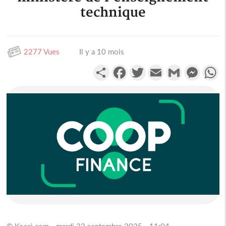
technique
2277 Vues
Il y a 10 mois
Partager
Facebook
Twitter
Email
Gmail
Messen
W
© Koaci.com - mardi 23 septembre 2025 - 11:04