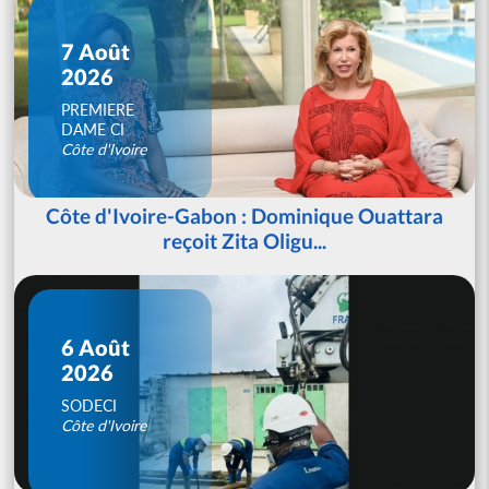
7 Août
2026
PREMIERE
DAME CI
Côte d'Ivoire
Côte d'Ivoire-Gabon : Dominique Ouattara
reçoit Zita Oligu...
6 Août
2026
SODECI
Côte d'Ivoire