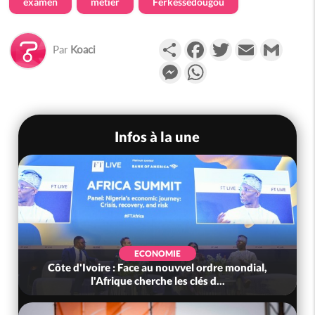
examen
métier
Ferkessédougou
Partager
Facebook
Twitter
Email
Gmail
Par
Koaci
Messenger
WhatsApp
Infos à la une
ECONOMIE
Côte d'Ivoire : Face au nouvvel ordre mondial,
l'Afrique cherche les clés d...