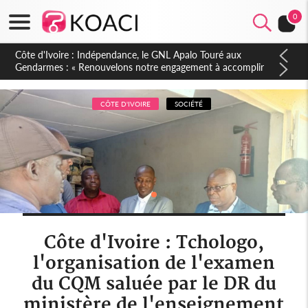
0
Sierra Leone : Un projet de réforme constitutionnelle en
gestation, points clés des amendements, un exclu d'avance
CÔTE D'IVOIRE
SOCIÉTÉ
Côte d'Ivoire : Tchologo,
l'organisation de l'examen
du CQM saluée par le DR du
ministère de l'enseignement