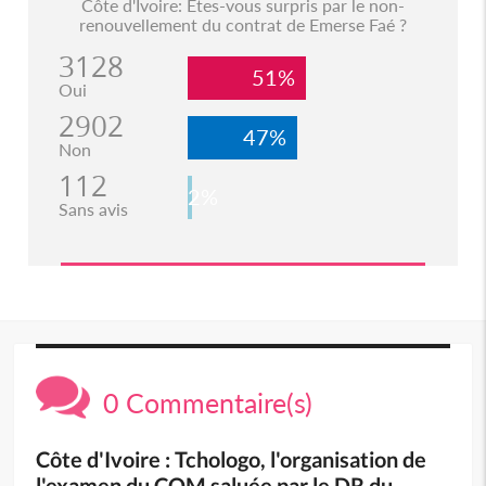
Côte d'Ivoire: Etes-vous surpris par le non-
renouvellement du contrat de Emerse Faé ?
3128
51%
Oui
2902
47%
Non
112
2%
Sans avis
0 Commentaire(s)
Côte d'Ivoire : Tchologo, l'organisation de
l'examen du CQM saluée par le DR du