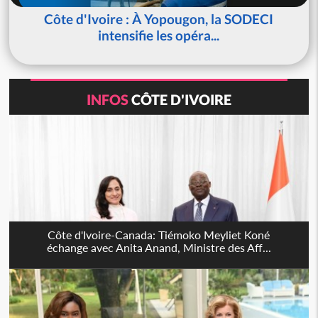
Côte d'Ivoire : À Yopougon, la SODECI
intensifie les opéra...
INFOS
CÔTE D'IVOIRE
Côte d'Ivoire-Canada: Tiémoko Meyliet Koné
échange avec Anita Anand, Ministre des Aff...