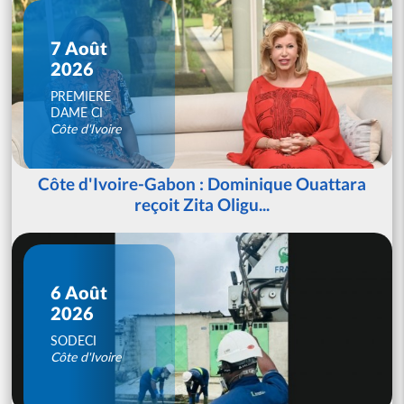
7 Août
2026
PREMIERE
DAME CI
Côte d'Ivoire
Côte d'Ivoire-Gabon : Dominique Ouattara
reçoit Zita Oligu...
6 Août
2026
SODECI
Côte d'Ivoire