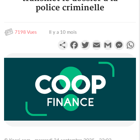
police criminelle
7198 Vues
Il y a 10 mois
Partager
Facebook
Twitter
Email
Gmail
Messen
W
© Koaci.com - mercredi 24 septembre 2025 - 22:02