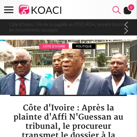
0
Côte d'Ivoire : Fin de la pagaille au PDCI-RDA, Lessiehi bannit
les mouvements sauvages
CÔTE D'IVOIRE
POLITIQUE
Côte d'Ivoire : Après la
plainte d'Affi N'Guessan au
tribunal, le procureur
transmet le dossier à la