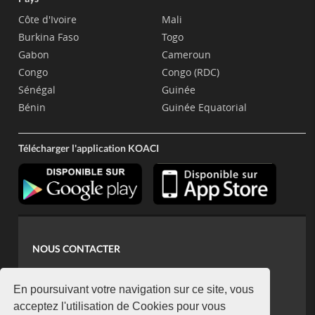
Côte d'Ivoire
Mali
Burkina Faso
Togo
Gabon
Cameroun
Congo
Congo (RDC)
Sénégal
Guinée
Bénin
Guinée Equatorial
Télécharger l'application KOACI
NOUS CONTACTER
contact@koaci.com
koaci@yahoo.fr
En poursuivant votre navigation sur ce site, vous
+225 07 08 85 52 93
acceptez l'utilisation de Cookies pour vous