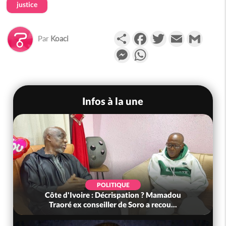
justice
Partager
Facebook
Twitter
Email
Gmail
Par
Koaci
Messenger
WhatsApp
Infos à la une
POLITIQUE
Côte d'Ivoire : Décrispation ? Mamadou
Traoré ex conseiller de Soro a recou...