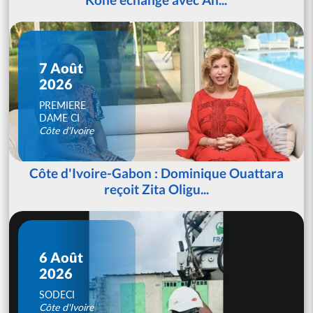
7 Août
2026
PREMIERE
DAME CI
Côte d'Ivoire
Côte d'Ivoire-Gabon : Dominique Ouattara
reçoit Zita Oligu...
6 Août
2026
SODECI
Côte d'Ivoire