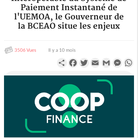
Paiement Instantané de
l'UEMOA, le Gouverneur de
la BCEAO situe les enjeux
3506 Vues
Il y a 10 mois
Partager
Facebook
Twitter
Email
Gmail
Messen
W