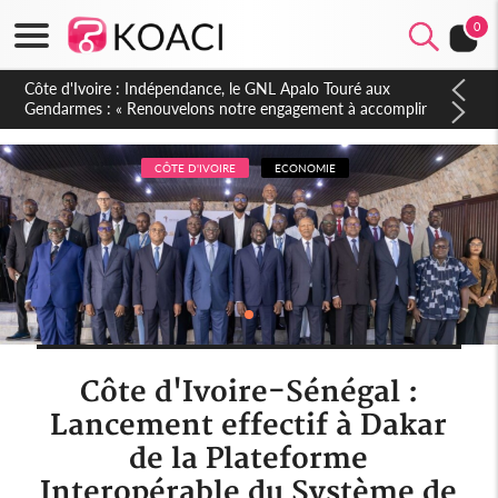
0
Sierra Leone : Un projet de réforme constitutionnelle en
gestation, points clés des amendements, un exclu d'avance
CÔTE D'IVOIRE
ECONOMIE
Côte d'Ivoire-Sénégal :
Lancement effectif à Dakar
de la Plateforme
Interopérable du Système de