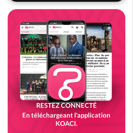
RESTEZ CONNECTÉ
En téléchargeant l'application
KOACI.