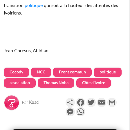
transition
politique
qui soit à la hauteur des attentes des
Ivoiriens.
Jean Chresus, Abidjan
Cocody
NCC
Front commun
politique
association
Thomas Noba
Côte d'Ivoire
Partager
Facebook
Twitter
Email
Gmail
Par
Koaci
Messenger
WhatsApp