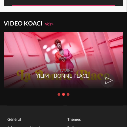
VIDEO KOACI
Voir+
RAP IVOIRE
YILIM - BONNE PLACE
Général
Thèmes