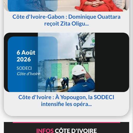
Côte d'Ivoire-Gabon : Dominique Ouattara
reçoit Zita Oligu...
6 Août
2026
SODECI
Côte d'Ivoire
Côte d'Ivoire : À Yopougon, la SODECI
intensifie les opéra...
INFOS
CÔTE D'IVOIRE