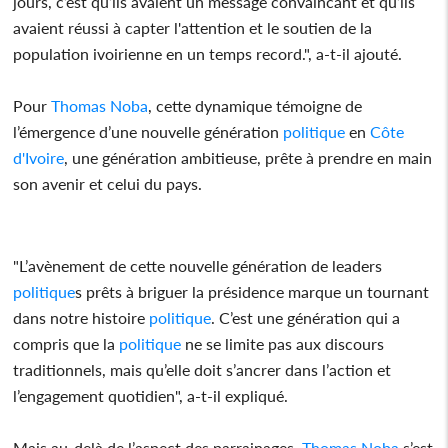
jours, c’est qu’ils avaient un message convaincant et qu’ils
avaient réussi à capter l'attention et le soutien de la
population ivoirienne en un temps record.", a-t-il ajouté.
Pour
Thomas Noba
, cette dynamique témoigne de
l’émergence d’une nouvelle génération
politique
en
Côte
d'Ivoire
, une génération ambitieuse, prête à prendre en main
son avenir et celui du pays.
"L’avènement de cette nouvelle génération de leaders
politique
s prêts à briguer la présidence marque un tournant
dans notre histoire
politique
. C’est une génération qui a
compris que la
politique
ne se limite pas aux discours
traditionnels, mais qu’elle doit s’ancrer dans l’action et
l’engagement quotidien", a-t-il expliqué.
Mais au-delà de l’aspect des parrainages,
Thomas Noba
s’est