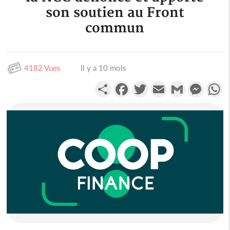
son soutien au Front
commun
4182 Vues
Il y a 10 mois
Partager
Facebook
Twitter
Email
Gmail
Messen
W