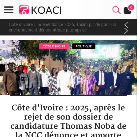
0
Côte d'Ivoire : Indépendance 2026, Thiam plaide pour un
environnement démocratique plus apaisé
CÔTE D'IVOIRE
POLITIQUE
Côte d'Ivoire : 2025, après le
rejet de son dossier de
candidature Thomas Noba de
la NCC dénonce et apporte