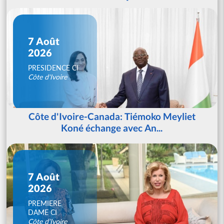
7 Août
2026
PRESIDENCE CI
Côte d'Ivoire
Côte d'Ivoire-Canada: Tiémoko Meyliet
Koné échange avec An...
7 Août
2026
PREMIERE
DAME CI
Côte d'Ivoire