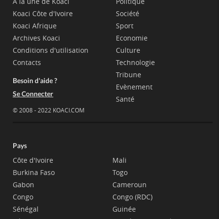
A la une de Koaci
Politique
Koaci Côte d'Ivoire
Société
Koaci Afrique
Sport
Archives Koaci
Economie
Conditions d'utilisation
Culture
Contacts
Technologie
Tribune
Besoin d'aide ?
Evènement
Se Connecter
Santé
© 2008 - 2022 KOACI.COM
Pays
Côte d'Ivoire
Mali
Burkina Faso
Togo
Gabon
Cameroun
Congo
Congo (RDC)
Sénégal
Guinée