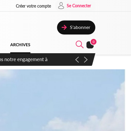
Se Connecter
Créer votre compte
S'abonner
0
ARCHIVES
 des amendements, un exclu