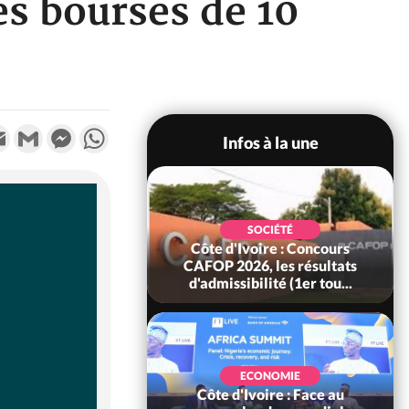
s bourses de 10
k
tter
Email
Gmail
Messenger
WhatsApp
Infos à la une
SOCIÉTÉ
oire : Leleblé, le
SOCIÉTÉ
ndant KOUAME
Côte d'Ivoire : Concours
orbert, Nouveau
CAFOP 2026, les résultats
Sous-...
d'admissibilité (1er tou...
SOCIÉTÉ
Ivoire : Stocks
ECONOMIE
ls de cacao, des
Côte d'Ivoire : Face au