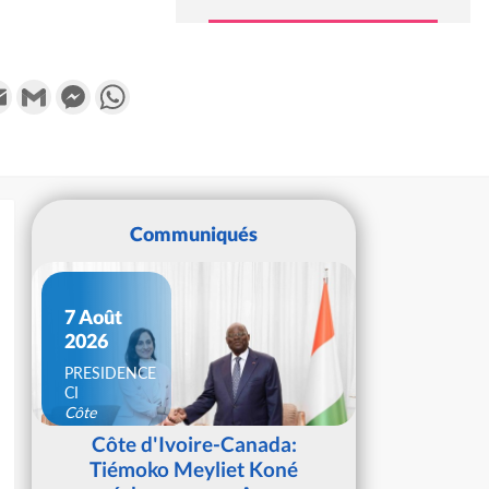
k
tter
Email
Gmail
Messenger
WhatsApp
Communiqués
7 Août
2026
PRESIDENCE
CI
Côte
d'Ivoire
Côte d'Ivoire-Canada:
Tiémoko Meyliet Koné