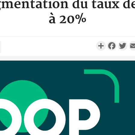
gmentation du taux de
à 20%
Partager
Faceboo
Twi
Côte d'Iv
Comma
Djahan N
Côte d'
résidue