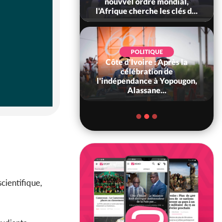
 coopératives et
nouvvel ordre mondial,
ach...
l'Afrique cherche les clés d...
POLITIQUE
Côte d'Ivoire : Après la
POLITIQUE
oire : Diplomatie,
célébration de
 consolide ses
l'indépendance à Yopougon,
ts avec New Del...
Alassane...
cientifique,