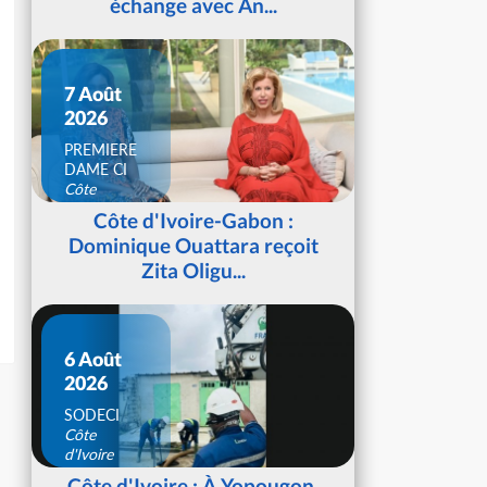
échange avec An...
7 Août
2026
PREMIERE
DAME CI
Côte
d'Ivoire
Côte d'Ivoire-Gabon :
Dominique Ouattara reçoit
Zita Oligu...
6 Août
2026
SODECI
Côte
d'Ivoire
Côte d'Ivoire : À Yopougon,