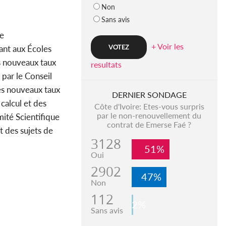
Non
Sans avis
re
+ Voir les
ant aux Écoles
es nouveaux taux
resultats
par le Conseil
des nouveaux taux
DERNIER SONDAGE
calcul et des
Côte d'Ivoire: Etes-vous surpris
par le non-renouvellement du
ité Scientifique
contrat de Emerse Faé ?
 des sujets de
3128
51%
Oui
2902
47%
Non
112
2%
Sans avis