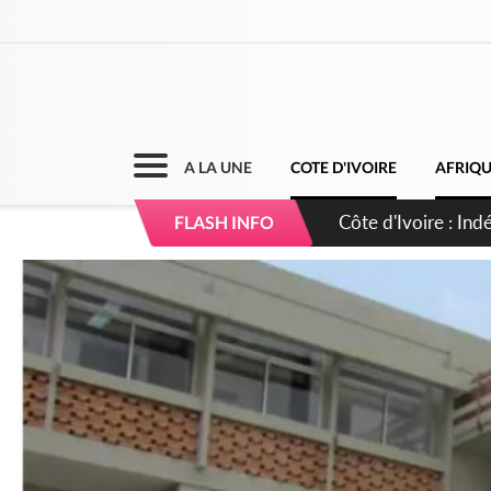
A LA UNE
COTE D'IVOIRE
AFRIQ
Sierra Leone : Un 
FLASH INFO
d'avance