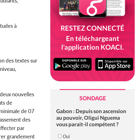
tudiants,
études à
RESTEZ CONNECTÉ
En téléchargeant
l'application KOACI.
n des textes sur
 niveau,
 deux nouvelles
SONDAGE
uts de
Gabon : Depuis son ascension
 minimale de 07
au pouvoir, Oligui Nguema
classement des
vous parait-il compétent ?
ffecter par
orer grandement
Oui