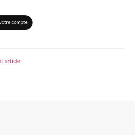
votre compte
 article