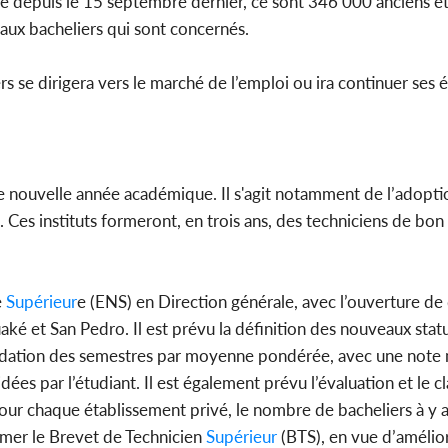
tive depuis le 15 septembre dernier, ce sont 346 000 anciens é
eaux bacheliers qui sont concernés.
rs se dirigera vers le marché de l’emploi ou ira continuer ses 
 nouvelle année académique. Il s'agit notamment de l’adoptio
. Ces instituts formeront, en trois ans, des techniciens de bon
e
Supérieur
e (ENS) en Direction générale, avec l’ouverture de
ké et San Pedro. Il est prévu la définition des nouveaux stat
alidation des semestres par moyenne pondérée, avec une note
dées par l’étudiant. Il est également prévu l’évaluation et le 
pour chaque établissement privé, le nombre de bacheliers à y a
rmer le Brevet de Technicien
Supérieur
(BTS), en vue d’améli