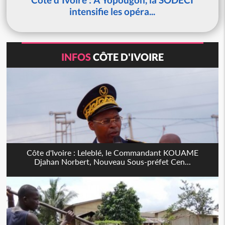
intensifie les opéra...
INFOS
CÔTE D'IVOIRE
Côte d'Ivoire : Leleblé, le Commandant KOUAME
Djahan Norbert, Nouveau Sous-préfet Cen...