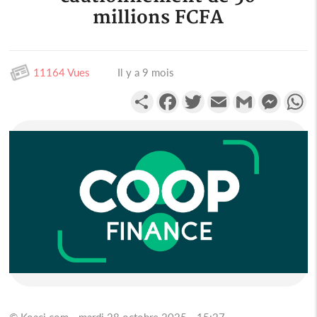
millions FCFA
11164 Vues
Il y a 9 mois
Partager
Facebook
Twitter
Email
Gmail
Messen
W
© Koaci.com - mardi 28 octobre 2025 - 15:27