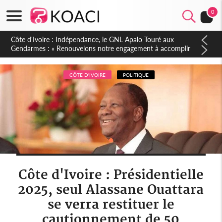
0
Sierra Leone : Un projet de réforme constitutionnelle en
gestation, points clés des amendements, un exclu d'avance
CÔTE D'IVOIRE
POLITIQUE
Côte d'Ivoire : Présidentielle
2025, seul Alassane Ouattara
se verra restituer le
cautionnement de 50