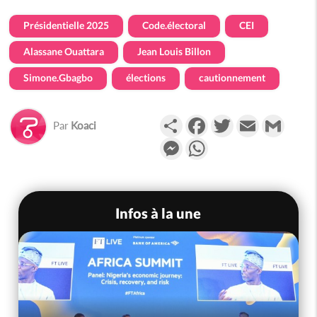
Présidentielle 2025
Code.électoral
CEI
Alassane Ouattara
Jean Louis Billon
Simone.Gbagbo
élections
cautionnement
Partager
Facebook
Twitter
Email
Gmail
Par
Koaci
Messenger
WhatsApp
Infos à la une