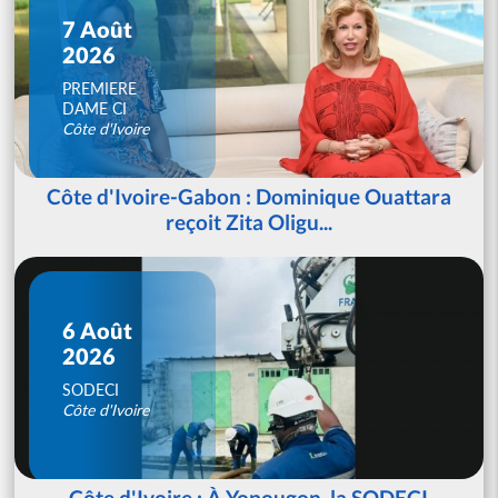
7 Août
2026
PREMIERE
DAME CI
Côte d'Ivoire
Côte d'Ivoire-Gabon : Dominique Ouattara
reçoit Zita Oligu...
6 Août
2026
SODECI
Côte d'Ivoire
Côte d'Ivoire : À Yopougon, la SODECI