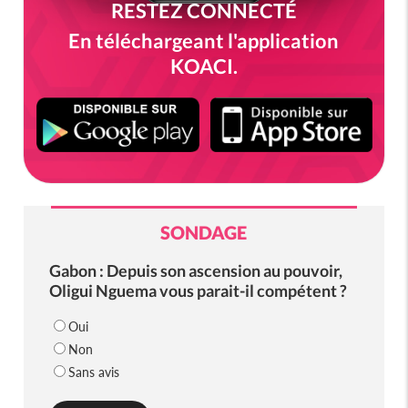
RESTEZ CONNECTÉ
En téléchargeant l'application
KOACI.
SONDAGE
Gabon : Depuis son ascension au pouvoir,
Oligui Nguema vous parait-il compétent ?
Oui
Non
Sans avis