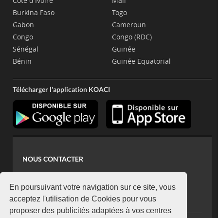
Côte d'Ivoire
Mali
Burkina Faso
Togo
Gabon
Cameroun
Congo
Congo (RDC)
Sénégal
Guinée
Bénin
Guinée Equatorial
Télécharger l'application KOACI
NOUS CONTACTER
contact@koaci.com
koaci@yahoo.fr
En poursuivant votre navigation sur ce site, vous
+225 07 08 85 52 93
acceptez l'utilisation de Cookies pour vous
proposer des publicités adaptées à vos centres