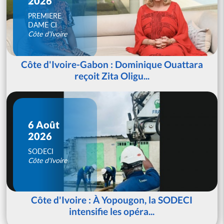
2026
PREMIERE
DAME CI
Côte d'Ivoire
Côte d'Ivoire-Gabon : Dominique Ouattara
reçoit Zita Oligu...
6 Août
2026
SODECI
Côte d'Ivoire
Côte d'Ivoire : À Yopougon, la SODECI
intensifie les opéra...