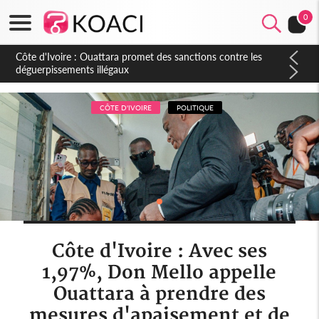
0
Côte d'Ivoire : Ouattara promet des sanctions contre les
déguerpissements illégaux
CÔTE D'IVOIRE
POLITIQUE
Côte d'Ivoire : Avec ses
1,97%, Don Mello appelle
Ouattara à prendre des
mesures d'apaisement et de