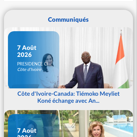
Communiqués
7 Août
2026
PRESIDENCE CI
Côte d'Ivoire
Côte d'Ivoire-Canada: Tiémoko Meyliet
Koné échange avec An...
7 Août