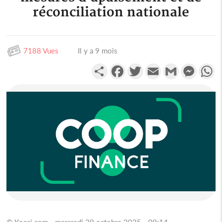
réconciliation nationale
7188 Vues
Il y a 9 mois
Partager
Facebook
Twitter
Email
Gmail
Messen
W
© Koaci.com - mercredi 29 octobre 2025 - 09:14