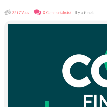
2297 Vues
0 Commentaire(s)
Il y a 9 mois