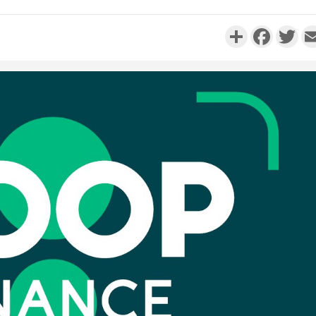
Partager
Faceboo
Twi
Côte d'Ivo
réussi du
Adama 
Côte 
anni
l'Indépend
Dé