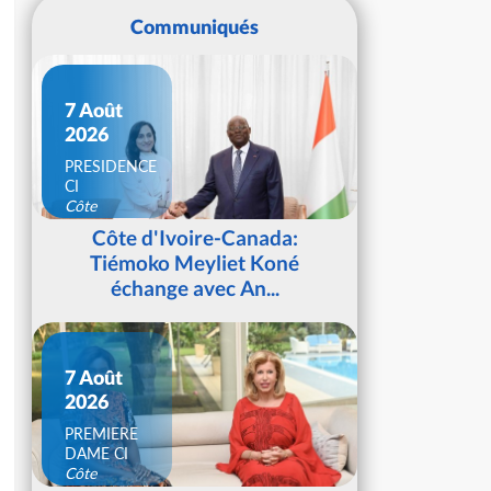
Communiqués
7 Août
2026
PRESIDENCE
CI
Côte
d'Ivoire
Côte d'Ivoire-Canada:
Tiémoko Meyliet Koné
échange avec An...
7 Août
2026
PREMIERE
DAME CI
Côte