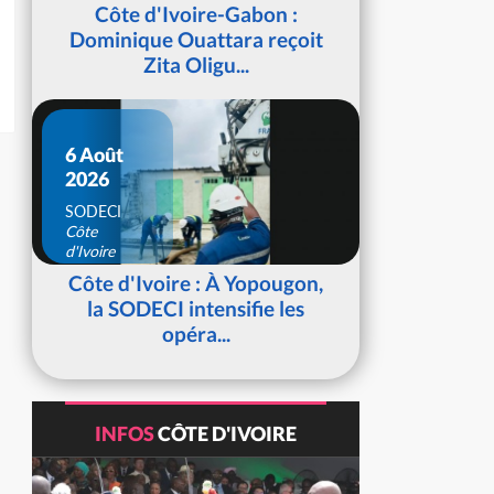
d'Ivoire
Côte d'Ivoire-Gabon :
Dominique Ouattara reçoit
Zita Oligu...
6 Août
2026
SODECI
Côte
d'Ivoire
Côte d'Ivoire : À Yopougon,
la SODECI intensifie les
opéra...
INFOS
CÔTE D'IVOIRE