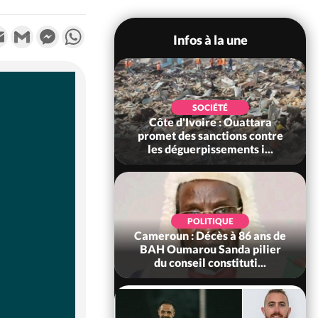
k
tter
Email
Gmail
Messenger
WhatsApp
Infos à la une
POLITIQUE
SOCIÉTÉ
ire : Après le pari
Côte d'Ivoire : Ouattara
 66e anniversaire,
promet des sanctions contre
Bictogo : «...
les déguerpissements i...
POLITIQUE
d'Ivoire : 66e
POLITIQUE
versaire de
Cameroun : Décès à 86 ans de
ance, les Forces de
BAH Oumarou Sanda pilier
fense e...
du conseil constituti...