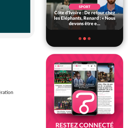
SOCIÉTÉ
SPORT
voire : MIRAH, la
Côte d'Ivoire : De retour chez
des communiqués
les Eléphants, Renard : « Nous
ie entre la MA-M...
devons être e...
ération
RESTEZ CONNECTÉ