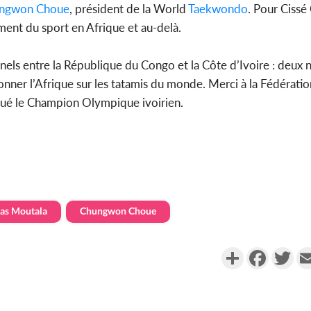
ngwon Choue
, président de la World
Taekwondo
. Pour Cissé 
nt du sport en Afrique et au-delà.
rnels entre la République du Congo et la Côte d’Ivoire : deux 
yonner l’Afrique sur les tatamis du monde. Merci à la Fédérati
qué le Champion Olympique ivoirien.
as Moutala
Chungwon Choue
Partager
Faceboo
Twi