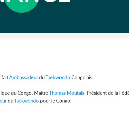
Côte d'I
guerre 
s'intensif
 fait
Ambassadeur
du
Taekwondo
Congolais.
ublique du Congo. Maître
Thomas Moutala
, Président de la Féd
eur
du
Taekwondo
pour le Congo.