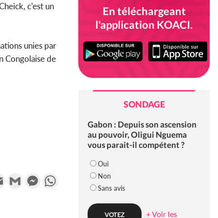
Cheick, c’est un
En téléchargeant
l'application KOACI.
nations unies par
on Congolaise de
SONDAGE
Gabon : Depuis son ascension
au pouvoir, Oligui Nguema
vous parait-il compétent ?
Oui
Non
k
tter
Email
Gmail
Messenger
WhatsApp
Sans avis
+ Voir les