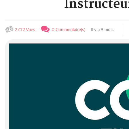
Instructeu
2712 Vues
0 Commentaire(s)
Il y a 9 mois