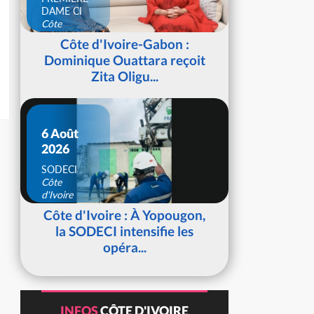
DAME CI
Côte
d'Ivoire
Côte d'Ivoire-Gabon :
Dominique Ouattara reçoit
Zita Oligu...
6 Août
2026
SODECI
Côte
d'Ivoire
Côte d'Ivoire : À Yopougon,
la SODECI intensifie les
opéra...
INFOS
CÔTE D'IVOIRE