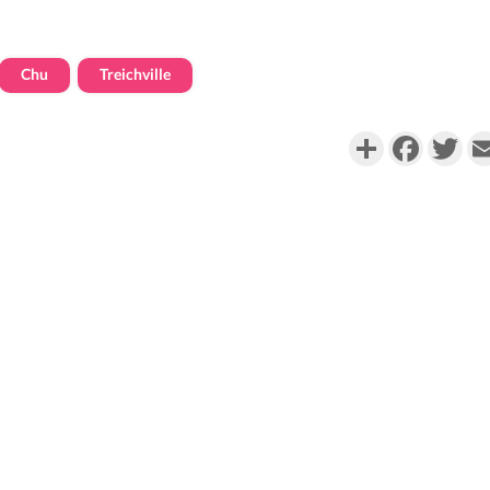
Chu
Treichville
Partager
Faceboo
Twi