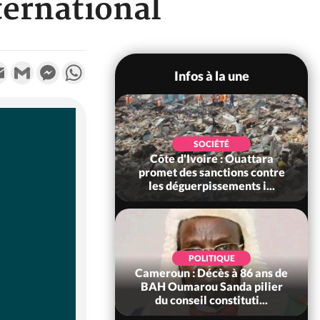
ternational
k
tter
Email
Gmail
Messenger
WhatsApp
Infos à la une
POLITIQUE
SOCIÉTÉ
ire : Après le pari
Côte d'Ivoire : Ouattara
 66e anniversaire,
promet des sanctions contre
Bictogo : «...
les déguerpissements i...
POLITIQUE
d'Ivoire : 66e
POLITIQUE
versaire de
Cameroun : Décès à 86 ans de
ance, les Forces de
BAH Oumarou Sanda pilier
fense e...
du conseil constituti...