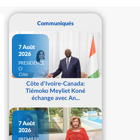
Communiqués
7 Août
2026
PRESIDENCE
CI
Côte
d'Ivoire
Côte d'Ivoire-Canada:
Tiémoko Meyliet Koné
échange avec An...
7 Août
2026
PREMIERE