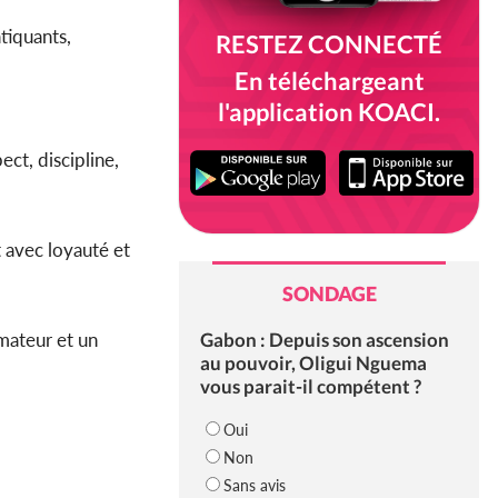
tiquants,
RESTEZ CONNECTÉ
En téléchargeant
l'application KOACI.
pect, discipline,
t avec loyauté et
SONDAGE
Gabon : Depuis son ascension
rmateur et un
au pouvoir, Oligui Nguema
vous parait-il compétent ?
Oui
Non
Sans avis