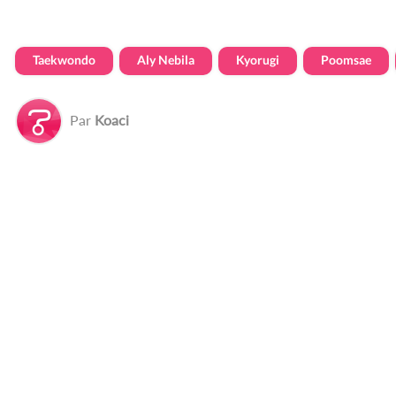
Taekwondo
Aly Nebila
Kyorugi
Poomsae
Par
Koaci