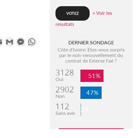
+ Voir les
resultats
k
tter
Email
Gmail
Messenger
WhatsApp
DERNIER SONDAGE
Côte d'Ivoire: Etes-vous surpris
par le non-renouvellement du
contrat de Emerse Faé ?
3128
51%
Oui
2902
47%
Non
112
2%
Sans avis