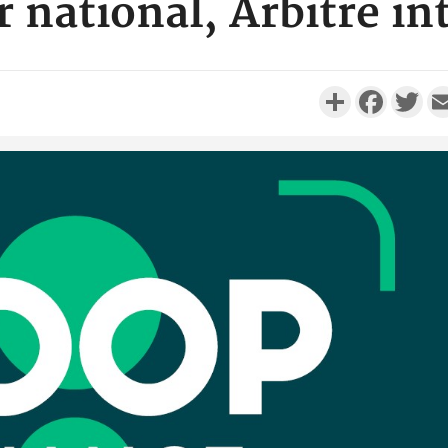
r national, Arbitre in
Partager
Faceboo
Twi
Côte d'Ivo
réussi du
Adama 
Côte 
anni
l'Indépend
Dé