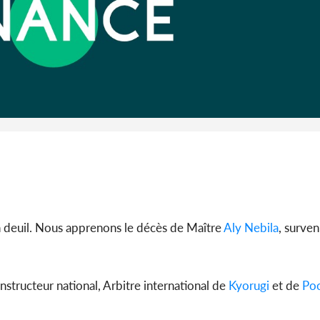
Côte d'I
guerre 
s'intensif
un deuil. Nous apprenons le décès de Maître
Aly Nebila
, surven
Instructeur national, Arbitre international de
Kyorugi
et de
Po