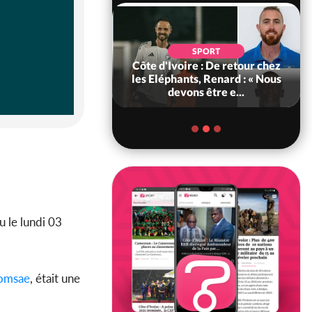
SOCIÉTÉ
SPORT
voire : MIRAH, la
Côte d'Ivoire : De retour chez
des communiqués
les Eléphants, Renard : « Nous
ie entre la MA-M...
devons être e...
u le lundi 03
omsae
, était une