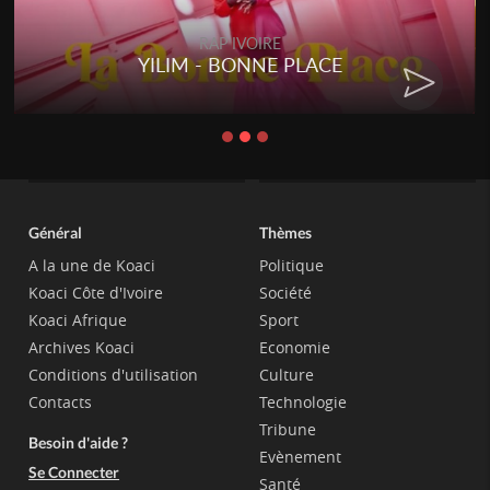
RAP IVOIRE
YILIM - BONNE PLACE
Général
Thèmes
A la une de Koaci
Politique
Koaci Côte d'Ivoire
Société
Koaci Afrique
Sport
Archives Koaci
Economie
Conditions d'utilisation
Culture
Contacts
Technologie
Tribune
Besoin d'aide ?
Evènement
Se Connecter
Santé