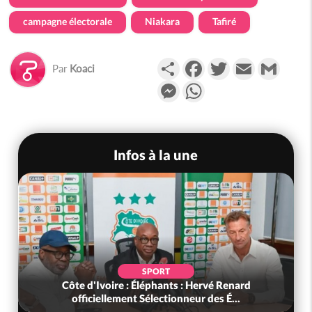
campagne électorale
Niakara
Tafiré
Partager
Facebook
Twitter
Email
Gmail
Par
Koaci
Messenger
WhatsApp
Infos à la une
SPORT
Côte d'Ivoire : Éléphants : Hervé Renard
officiellement Sélectionneur des É...