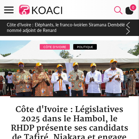
0
Cameroun : 5 combattants séparatistes neutralisés, le Mindef
dément les rumeurs d'exactions des civils
CÔTE D'IVOIRE
POLITIQUE
Côte d'Ivoire : Législatives
2025 dans le Hambol, le
RHDP présente ses candidats
de Tafiré, Niakara et engage