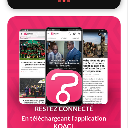
RESTEZ CONNECTÉ
En téléchargeant l'application
KOACI.