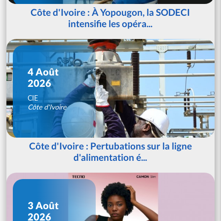
Côte d'Ivoire : À Yopougon, la SODECI
intensifie les opéra...
4 Août
2026
CIE
Côte d'Ivoire
Côte d'Ivoire : Pertubations sur la ligne
d'alimentation é...
3 Août
2026