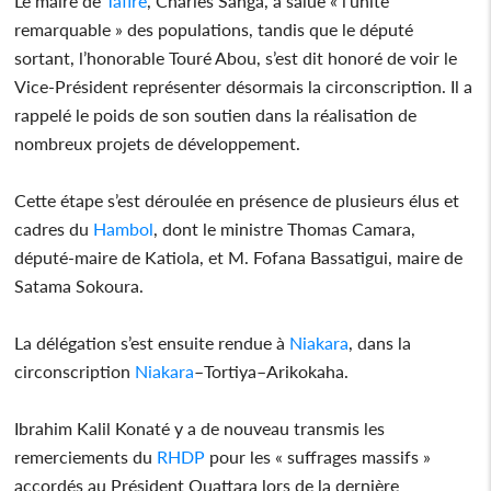
Le maire de
Tafiré
, Charles Sanga, a salué « l’unité
remarquable » des populations, tandis que le député
sortant, l’honorable Touré Abou, s’est dit honoré de voir le
Vice-Président représenter désormais la circonscription. Il a
rappelé le poids de son soutien dans la réalisation de
nombreux projets de développement.
Cette étape s’est déroulée en présence de plusieurs élus et
cadres du
Hambol
, dont le ministre Thomas Camara,
député-maire de Katiola, et M. Fofana Bassatigui, maire de
Satama Sokoura.
La délégation s’est ensuite rendue à
Niakara
, dans la
circonscription
Niakara
–Tortiya–Arikokaha.
Ibrahim Kalil Konaté y a de nouveau transmis les
remerciements du
RHDP
pour les « suffrages massifs »
accordés au Président Ouattara lors de la dernière