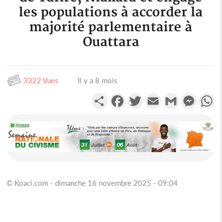
les populations à accorder la
majorité parlementaire à
Ouattara
3322 Vues
Il y a 8 mois
Partager
Facebook
Twitter
Email
Gmail
Messen
W
© Koaci.com - dimanche 16 novembre 2025 - 09:04