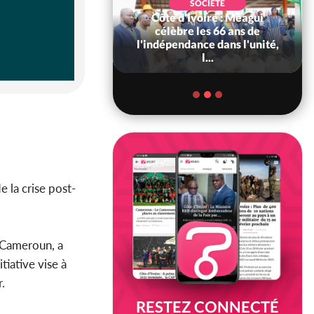
SOCIÉTÉ
Côte d'Ivoire : Méagui
SOCIÉTÉ
voire : Concours
célèbre les 66 ans de
6, les résultats
l'indépendance dans l'unité,
bilité (1er tou...
l...
e la crise post-
 Cameroun, a
nitiative vise à
.
RESTEZ CONNECTÉ