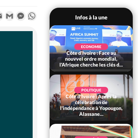
k
tter
Email
Gmail
Messenger
WhatsApp
Infos à la une
SOCIÉTÉ
Ivoire : Stocks
ECONOMIE
ls de cacao, des
Côte d'Ivoire : Face au
 coopératives et
nouvvel ordre mondial,
ach...
l'Afrique cherche les clés d...
POLITIQUE
Côte d'Ivoire : Après la
POLITIQUE
oire : Diplomatie,
célébration de
 consolide ses
l'indépendance à Yopougon,
ts avec New Del...
Alassane...