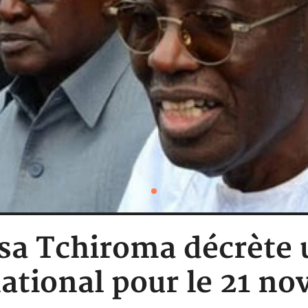
sa Tchiroma décrète 
national pour le 21 n