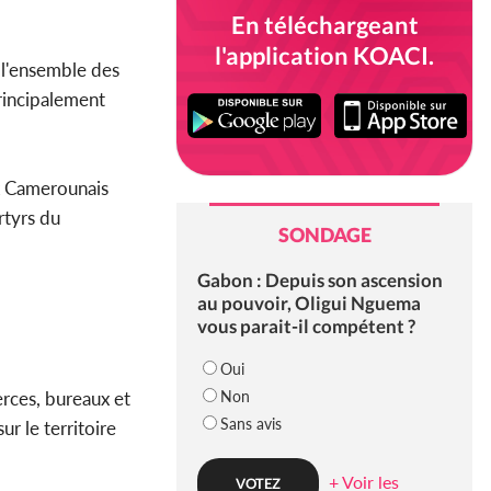
En téléchargeant
l'application KOACI.
 l'ensemble des
rincipalement
ux Camerounais
rtyrs du
SONDAGE
Gabon : Depuis son ascension
au pouvoir, Oligui Nguema
vous parait-il compétent ?
Oui
Non
rces, bureaux et
Sans avis
ur le territoire
+ Voir les