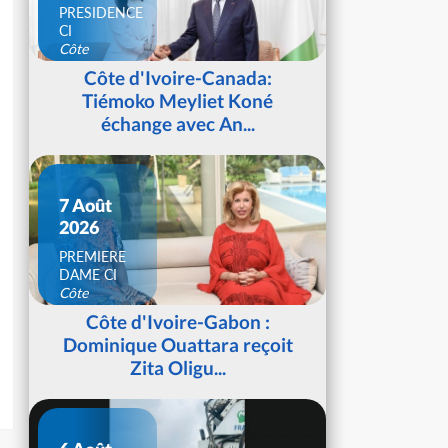
PRESIDENCE
CI
Côte
d'Ivoire
Côte d'Ivoire-Canada:
Tiémoko Meyliet Koné
échange avec An...
7 Août
2026
PREMIERE
DAME CI
Côte
d'Ivoire
Côte d'Ivoire-Gabon :
Dominique Ouattara reçoit
Zita Oligu...