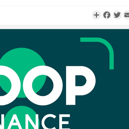
Partager
Faceboo
Twi
Côte d'
résidue
sociétés
Côte d'Iv
Abidjan
partenaria