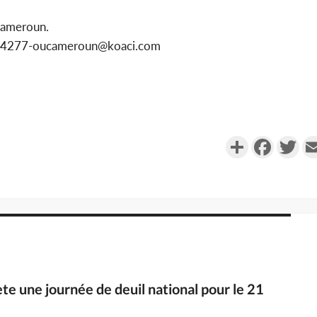
Cameroun.
1154277-oucameroun@koaci.com
Partager
Faceboo
Twi
e une journée de deuil national pour le 21