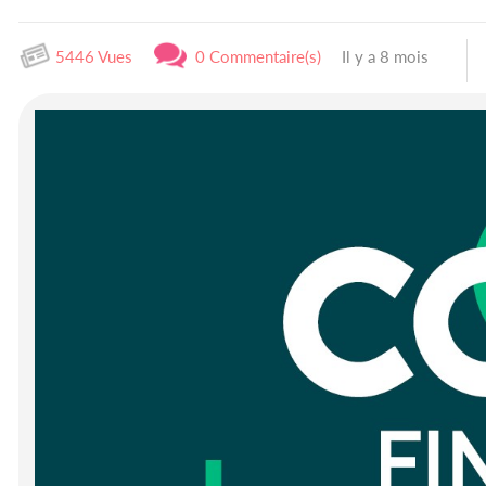
5446 Vues
0 Commentaire(s)
Il y a 8 mois