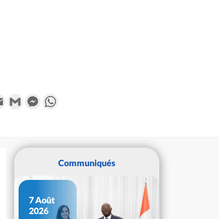
k
tter
Email
Gmail
Messenger
WhatsApp
Communiqués
7 Août
2026