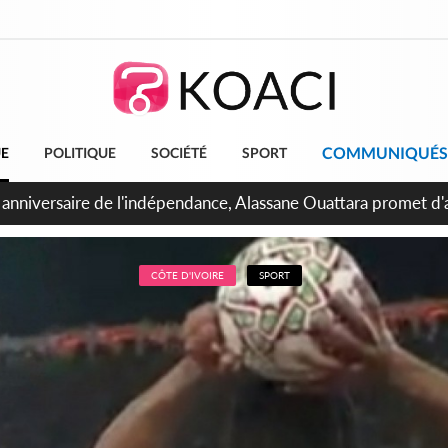
COMMUNIQUÉS
UE
POLITIQUE
SOCIÉTÉ
SPORT
bidjan, Amadou Oury Bah admire le modèle ivoirien et veut s'e
 la Guinée
CÔTE D'IVOIRE
SPORT