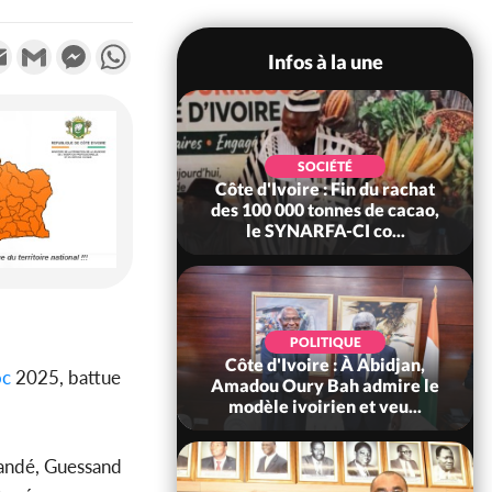
k
tter
Email
Gmail
Messenger
WhatsApp
Infos à la une
POLITIQUE
SOCIÉTÉ
re : Fête nationale,
Côte d'Ivoire : Fin du rachat
Ouattara accorde
des 100 000 tonnes de cacao,
âce à 4 661...
le SYNARFA-CI co...
POLITIQUE
d'Ivoire : 66è
POLITIQUE
versaire de
Côte d'Ivoire : À Abidjan,
oc
2025, battue
ndance, Alassane
Amadou Oury Bah admire le
ara prome...
modèle ivoirien et veu...
mandé, Guessand