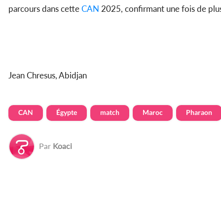
parcours dans cette
CAN
2025, confirmant une fois de plus 
Jean Chresus, Abidjan
CAN
Égypte
match
Maroc
Pharaon
Par
Koaci