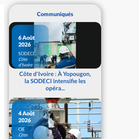
Communiqués
6 Août
2026
SODECI
Côte
d'Ivoire
Côte d'Ivoire : À Yopougon,
la SODECI intensifie les
opéra...
4 Août
2026
CIE
Côte