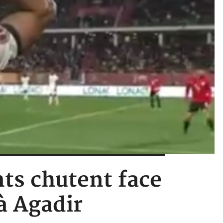
nts chutent face
 à Agadir