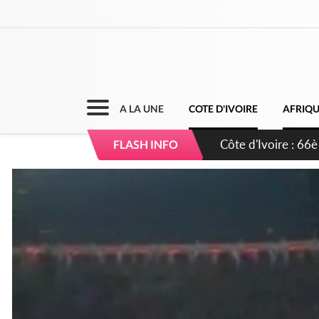
A LA UNE
COTE D'IVOIRE
AFRIQ
Côte d'Ivoire : À A
FLASH INFO
développement de