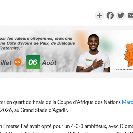
Partager
Faceboo
Twi
Côte d'Ivoi
Alassane 
la gr
Côte 
anni
êter en quart de finale de la Coupe d’Afrique des Nations
Mar
l'indépe
 2026, au Grand Stade d’Agadir.
Ouatt
rien Emerse Faé avait opté pour un 4-3-3 ambitieux, avec Dio