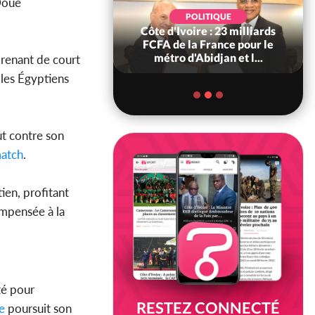
 Doué
POLITIQUE
POLITIQUE
re : Décrispation ?
Côte d'Ivoire : 23 milliards
ou Traoré ex
FCFA de la France pour le
 de Soro a recou...
métro d'Abidjan et l...
prenant de court
 les Égyptiens
ut contre son
atch
.
ien, profitant
ompensée à la
té pour
RESTEZ CONNECTÉ
e
poursuit son