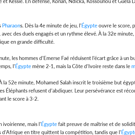
aré et Kessié. En défense, Konan, Ndicka, Kossounou et Guela
Côte d'Ivoi
Mamad
conseiller
s
Pharaon
s. Dès la 4e minute de jeu, l’
Égypte
ouvre le score, 
é, avec des duels engagés et un rythme élevé. À la 32e minute,
que en grande difficulté.
minute, les hommes d’Emerse Faé réduisent l’écart grâce à un b
mps, l’
Égypte
mène 2-1, mais la Côte d’Ivoire reste dans le
m
À la 52e minute, Mohamed Salah inscrit le troisième but égypt
es Éléphants refusent d’abdiquer. Leur persévérance est réc
t le score à 3-2.
ivoirienne, mais l’
Égypte
fait preuve de maîtrise et de solidi
’Afrique en titre quittent la compétition, tandis que l’
Égypt