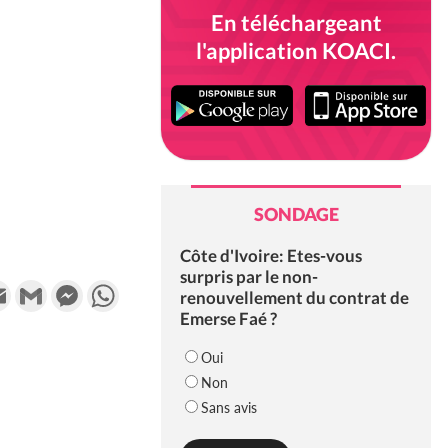
En téléchargeant
l'application KOACI.
SONDAGE
Côte d'Ivoire: Etes-vous
surpris par le non-
k
tter
Email
Gmail
Messenger
WhatsApp
renouvellement du contrat de
Emerse Faé ?
Oui
Non
Sans avis