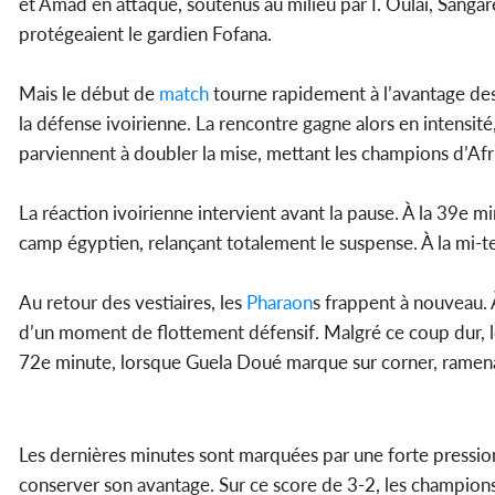
et Amad en attaque, soutenus au milieu par I. Oulaï, Sang
protégeaient le gardien Fofana.
Mais le début de
match
tourne rapidement à l’avantage de
la défense ivoirienne. La rencontre gagne alors en intensit
parviennent à doubler la mise, mettant les champions d’Afri
La réaction ivoirienne intervient avant la pause. À la 39e 
camp égyptien, relançant totalement le suspense. À la mi-te
Au retour des vestiaires, les
Pharaon
s frappent à nouveau. 
d’un moment de flottement défensif. Malgré ce coup dur, l
72e minute, lorsque Guela Doué marque sur corner, ramenan
Les dernières minutes sont marquées par une forte pression 
conserver son avantage. Sur ce score de 3-2, les champions d