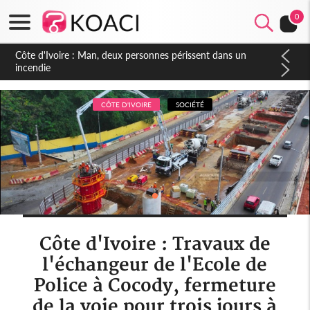
0
Côte d'Ivoire : Séileu, la célébration de la fête nationale
transformée en vaste campagne contre les produits
dépigmentants dangereux
CÔTE D'IVOIRE
SOCIÉTÉ
Côte d'Ivoire : Travaux de
l'échangeur de l'Ecole de
Police à Cocody, fermeture
de la voie pour trois jours à