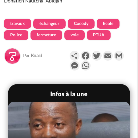
Donatien Kautcha, Abidjan
travaux
échangeur
Cocody
Ecole
Police
fermeture
voie
PTUA
Partager
Facebook
Twitter
Email
Gmail
Par
Koaci
Messenger
WhatsApp
Infos à la une