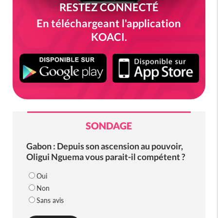
RESTEZ CONNECTÉ
En téléchargeant l'application
KOACI.
SONDAGE
Gabon : Depuis son ascension au pouvoir,
Oligui Nguema vous parait-il compétent ?
Oui
Non
Sans avis