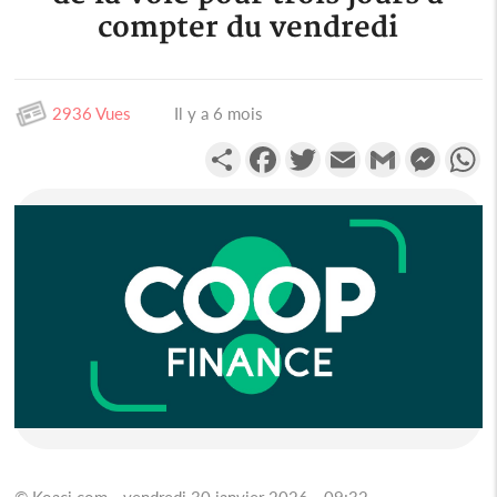
compter du vendredi
2936 Vues
Il y a 6 mois
Partager
Facebook
Twitter
Email
Gmail
Messen
W
© Koaci.com - vendredi 30 janvier 2026 - 09:32