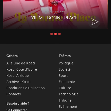
RAP IVOIRE
YILIM - BONNE PLACE
Général
Thèmes
A la une de Koaci
Politique
Koaci Côte d'Ivoire
Société
Koaci Afrique
Sport
Archives Koaci
Economie
Conditions d'utilisation
Culture
Contacts
Technologie
Tribune
Besoin d'aide ?
Evènement
Se Connecter