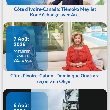
Côte d'Ivoire-Canada: Tiémoko Meyliet
Koné échange avec An...
7 Août
2026
PREMIERE
DAME CI
Côte d'Ivoire
Côte d'Ivoire-Gabon : Dominique Ouattara
reçoit Zita Oligu...
6 Août