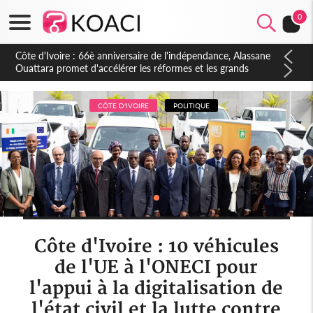
0
Côte d'Ivoire : À Abidjan, Amadou Oury Bah admire le modèle
ivoirien et veut s'en inspirer pour accélérer le développement
de la Guinée
CÔTE D'IVOIRE
POLITIQUE
Côte d'Ivoire : 10 véhicules
de l'UE à l'ONECI pour
l'appui à la digitalisation de
l'état civil et la lutte contre