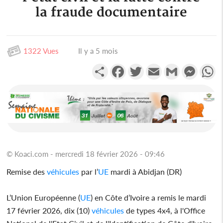
la fraude documentaire
1322 Vues
Il y a 5 mois
Partager
Facebook
Twitter
Email
Gmail
Messen
W
© Koaci.com - mercredi 18 février 2026 - 09:46
Remise des
véhicules
par l’
UE
mardi à Abidjan (DR)
L’Union Européenne (
UE
) en Côte d’Ivoire a remis le mardi
17 février 2026, dix (10)
véhicules
de types 4x4, à l'Office