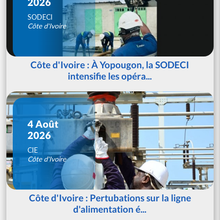
2026
SODECI
Côte d'Ivoire
Côte d'Ivoire : À Yopougon, la SODECI
intensifie les opéra...
4 Août
2026
CIE
Côte d'Ivoire
Côte d'Ivoire : Pertubations sur la ligne
d'alimentation é...