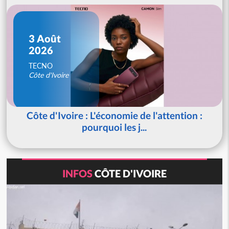
3 Août
2026
TECNO
Côte d'Ivoire
Côte d'Ivoire : L'économie de l'attention :
pourquoi les j...
INFOS
CÔTE D'IVOIRE