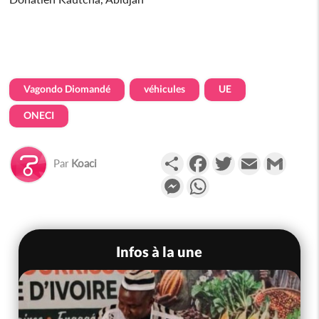
Vagondo Diomandé
véhicules
UE
ONECI
Partager
Facebook
Twitter
Email
Gmail
Par
Koaci
Messenger
WhatsApp
Infos à la une